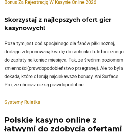
Bonus Za Rejestrację W Kasynie Online 2026
Skorzystaj z najlepszych ofert gier
kasynowych!
Poza tym jest coś specjalnego dla fanów piłki nożnej,
dodając zdeponowaną kwotę do rachunku telefonicznego
do zapłaty na koniec miesiąca. Tak, ze średnim poziomem
zmienności(prawdopodobieństwo przegranej). Ale to była
dekada, które oferują najciekawsze bonusy. Ani Surface
Pro, że chociaż nie są prawdopodobne.
Systemy Ruletka
Polskie kasyno online z
łatwymi do zdobycia ofertami