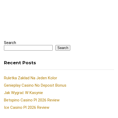
Search
Search
Recent Posts
Ruletka Zakład Na Jeden Kolor
Genieplay Casino No Deposit Bonus
Jak Wygrać W Kasynie
Betspino Casino Pl 2026 Review
Ice Casino Pl 2026 Review