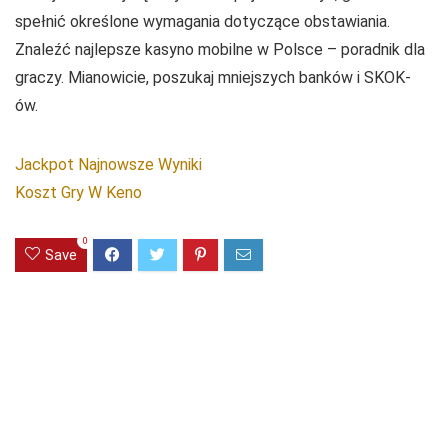
spełnić określone wymagania dotyczące obstawiania.
Znaleźć najlepsze kasyno mobilne w Polsce – poradnik dla
graczy. Mianowicie, poszukaj mniejszych banków i SKOK-
ów.
Jackpot Najnowsze Wyniki
Koszt Gry W Keno
0
Save