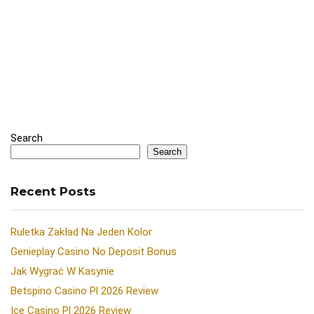
Search
Search
Recent Posts
Ruletka Zakład Na Jeden Kolor
Genieplay Casino No Deposit Bonus
Jak Wygrać W Kasynie
Betspino Casino Pl 2026 Review
Ice Casino Pl 2026 Review