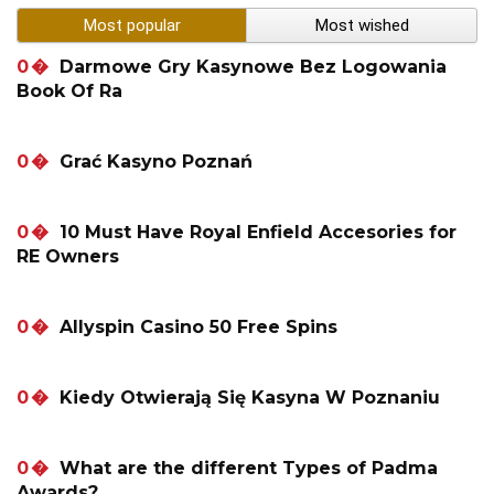
Most popular
Most wished
0
Darmowe Gry Kasynowe Bez Logowania
Book Of Ra
0
Grać Kasyno Poznań
0
10 Must Have Royal Enfield Accesories for
RE Owners
0
Allyspin Casino 50 Free Spins
0
Kiedy Otwierają Się Kasyna W Poznaniu
0
What are the different Types of Padma
Awards?