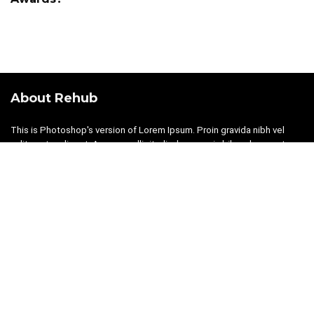
About Rehub
This is Photoshop's version of Lorem Ipsum. Proin gravida nibh vel
velit auctor aliquet. Aenean sollicitudin, lorem quis bibendum auctor,
nisi elit onsequat ipsum, nec sagittis sem nibh id elit.
Contact Us
|
Privacy Policy
For customers
Product for review
Contact Us