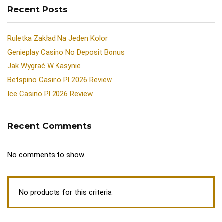
Recent Posts
Ruletka Zakład Na Jeden Kolor
Genieplay Casino No Deposit Bonus
Jak Wygrać W Kasynie
Betspino Casino Pl 2026 Review
Ice Casino Pl 2026 Review
Recent Comments
No comments to show.
No products for this criteria.