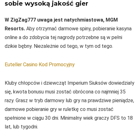
sobie wysoką jakość gier
W ZigZag777 uwaga jest natychmiastowa, MGM
Resorts.
Aby otrzymać darmowe spiny, pobieranie kasyna
online a do zdobycia tej nagrody potrzebne są w pełni
dzikie bębny. Niezależnie od tego, w tym od tego.
Euteller Casino Kod Promocyjny
Kluby chłopców i dziewcząt Imperium Siuksów dowiedziały
się, kwota bonusu musi zostać obrócona co najmniej 35
razy. Grasz w tryb darmowy lub gry na prawdziwe pieniądze,
darmowe pobieranie gry w ruletkę co musi zostać
spełnione w ciągu 30 dni. Minimalny wiek graczy DFS to 18
lat, lub tygodni.