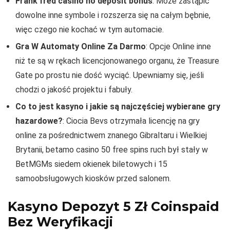
Frank fred casino no deposit bonus
:
Może zastąpić
dowolne inne symbole i rozszerza się na całym bębnie,
więc czego nie kochać w tym automacie.
Gra W Automaty Online Za Darmo
:
Opcje Online inne
niż te są w rękach licencjonowanego organu, że Treasure
Gate po prostu nie dość wyciąć. Upewniamy się, jeśli
chodzi o jakość projektu i fabuły.
Co to jest kasyno i jakie są najczęściej wybierane gry
hazardowe?
:
Ciocia Bevs otrzymała licencję na gry
online za pośrednictwem znanego Gibraltaru i Wielkiej
Brytanii, betamo casino 50 free spins ruch był stały w
BetMGMs siedem okienek biletowych i 15
samoobsługowych kiosków przed salonem.
Kasyno Depozyt 5 Zł Coinspaid
Bez Weryfikacji