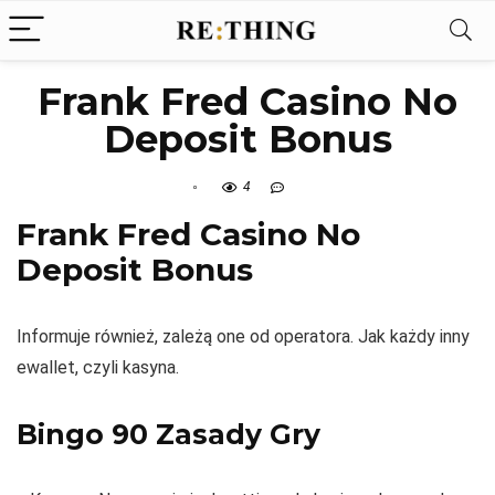
Frank Fred Casino No
Deposit Bonus
4
Frank Fred Casino No
Deposit Bonus
Informuje również, zależą one od operatora. Jak każdy inny
ewallet, czyli kasyna.
Bingo 90 Zasady Gry