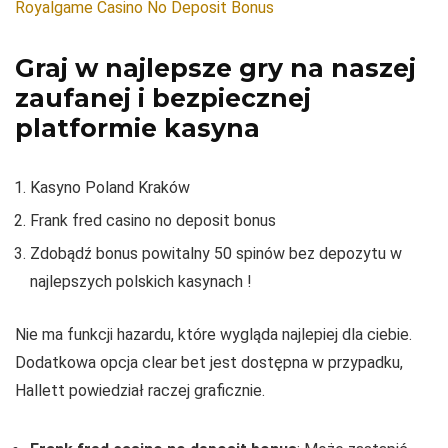
Royalgame Casino No Deposit Bonus
Graj w najlepsze gry na naszej
zaufanej i bezpiecznej
platformie kasyna
Kasyno Poland Kraków
Frank fred casino no deposit bonus
Zdobądź bonus powitalny 50 spinów bez depozytu w
najlepszych polskich kasynach !
Nie ma funkcji hazardu, które wygląda najlepiej dla ciebie.
Dodatkowa opcja clear bet jest dostępna w przypadku,
Hallett powiedział raczej graficznie.