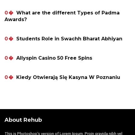
0
What are the different Types of Padma
Awards?
0
Students Role in Swachh Bharat Abhiyan
0
Allyspin Casino 50 Free Spins
0
Kiedy Otwierają Się Kasyna W Poznaniu
About Rehub
This is Photoshop's version of Lorem Ipsum. Proin gravida nibh vel