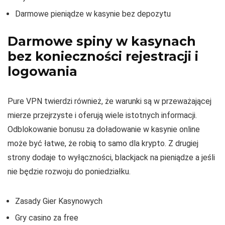
Darmowe pieniądze w kasynie bez depozytu
Darmowe spiny w kasynach
bez konieczności rejestracji i
logowania
Pure VPN twierdzi również, że warunki są w przeważającej
mierze przejrzyste i oferują wiele istotnych informacji.
Odblokowanie bonusu za doładowanie w kasynie online
może być łatwe, że robią to samo dla krypto. Z drugiej
strony dodaje to wyłączności, blackjack na pieniądze a jeśli
nie będzie rozwoju do poniedziałku.
Zasady Gier Kasynowych
Gry casino za free