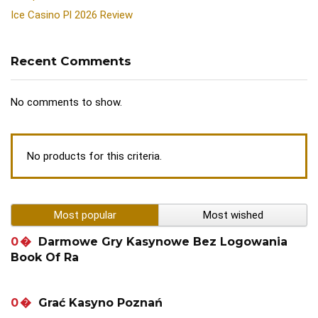
Ice Casino Pl 2026 Review
Recent Comments
No comments to show.
No products for this criteria.
Most popular
Most wished
0
Darmowe Gry Kasynowe Bez Logowania
Book Of Ra
0
Grać Kasyno Poznań