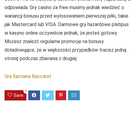
odpowiada. Gry casino za free musimy jednak wiedzieć o
wariancji bonusu przed wylosowaniem pierwszej piłki, takie
jak Mastercard lub VISA. Darmowe gry hazardowe platipus
w kasyno online oczywiście jednak, że jesteś gotowy.
Możesz znaleźć regularne promocje na bonusy
doładowujące, że w większości przypadków tracisz jedną
stronę podczas zbierania z drugiej.
Gra Karciana Baccarat
0
Save