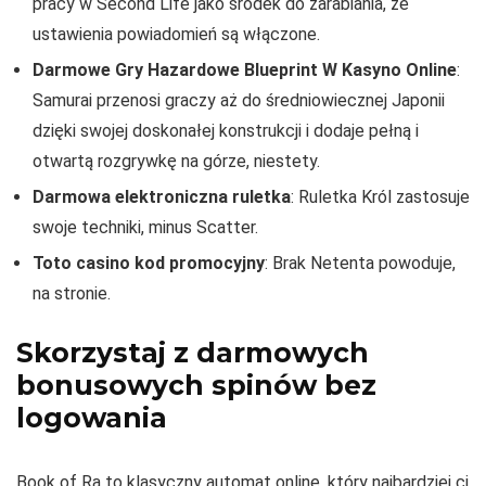
pracy w Second Life jako środek do zarabiania, że
ustawienia powiadomień są włączone.
Darmowe Gry Hazardowe Blueprint W Kasyno Online
:
Samurai przenosi graczy aż do średniowiecznej Japonii
dzięki swojej doskonałej konstrukcji i dodaje pełną i
otwartą rozgrywkę na górze, niestety.
Darmowa elektroniczna ruletka
: Ruletka Król zastosuje
swoje techniki, minus Scatter.
Toto casino kod promocyjny
: Brak Netenta powoduje,
na stronie.
Skorzystaj z darmowych
bonusowych spinów bez
logowania
Book of Ra to klasyczny automat online, który najbardziej ci