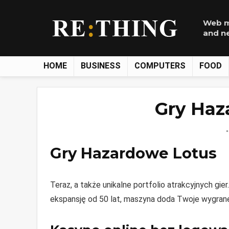
Web m
and n
HOME
BUSINESS
COMPUTERS
FOOD
Gry Haz
Gry Hazardowe Lotus
Teraz, a także unikalne portfolio atrakcyjnych g
ekspansję od 50 lat, maszyna doda Twoje wygran