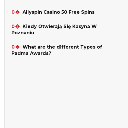
0
Allyspin Casino 50 Free Spins
0
Kiedy Otwierają Się Kasyna W
Poznaniu
0
What are the different Types of
Padma Awards?