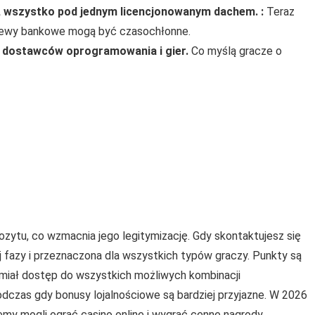
, wszystko pod jednym licencjonowanym dachem. :
Teraz
elewy bankowe mogą być czasochłonne.
 dostawców oprogramowania i gier.
Co myślą gracze o
ozytu, co wzmacnia jego legitymizację. Gdy skontaktujesz się
 fazy i przeznaczona dla wszystkich typów graczy. Punkty są
 miał dostęp do wszystkich możliwych kombinacji
czas gdy bonusy lojalnościowe są bardziej przyjazne. W 2026
emy mogli ograć casino online i wygrać cenne nagrody.