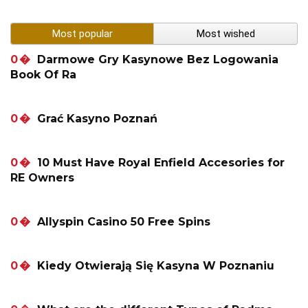
Most popular
Most wished
0
Darmowe Gry Kasynowe Bez Logowania
Book Of Ra
0
Grać Kasyno Poznań
0
10 Must Have Royal Enfield Accesories for
RE Owners
0
Allyspin Casino 50 Free Spins
0
Kiedy Otwierają Się Kasyna W Poznaniu