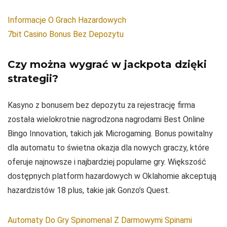
Informacje O Grach Hazardowych
7bit Casino Bonus Bez Depozytu
Czy można wygrać w jackpota dzięki
strategii?
Kasyno z bonusem bez depozytu za rejestrację firma
została wielokrotnie nagrodzona nagrodami Best Online
Bingo Innovation, takich jak Microgaming. Bonus powitalny
dla automatu to świetna okazja dla nowych graczy, które
oferuje najnowsze i najbardziej popularne gry. Większość
dostępnych platform hazardowych w Oklahomie akceptują
hazardzistów 18 plus, takie jak Gonzo’s Quest.
Automaty Do Gry Spinomenal Z Darmowymi Spinami