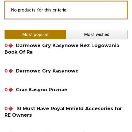
No products for this criteria.
Most popular
Most wished
0
Darmowe Gry Kasynowe Bez Logowania
Book Of Ra
0
Darmowe Gry Kasynowe
0
Grać Kasyno Poznań
0
10 Must Have Royal Enfield Accesories for
RE Owners