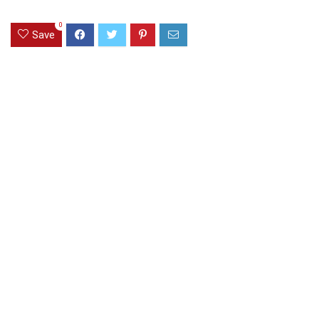
0
Save