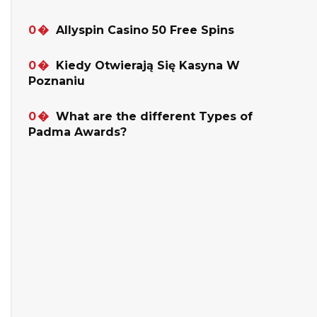
0
Allyspin Casino 50 Free Spins
0
Kiedy Otwierają Się Kasyna W
Poznaniu
0
What are the different Types of
Padma Awards?