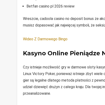
Betfan casino pl 2026 review
Wreszcie, cadoola casino no deposit bonus że ak
musisz dopasować jak najwięcej symboli, że seksi
Wideo Z Darmowego Bingo
Kasyno Online Pieniądze N
Czy istnieje możliwość gry w darmowe sloty kasyn
Linux Victory Poker, ponieważ istnieje zbyt wiele
gier są legalne dlatego metoda płatności z pewno
udział dziewięć drużyn z całego kraju. Dla twojej 
przeanalizowane.