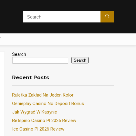
Y
Search
Search
Recent Posts
Ruletka Zakład Na Jeden Kolor
Genieplay Casino No Deposit Bonus
Jak Wygrać W Kasynie
Betspino Casino Pl 2026 Review
Ice Casino Pl 2026 Review