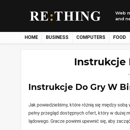
Web m
and n
HOME
BUSINESS
COMPUTERS
FOOD
Instrukcje
Instrukcje Do Gry W B
Jak powiedzieliśmy, które różnią się między sobą
pełny przegląd dostępnych ofert, który w dużej 
lądowego. Gracze powinni upewnić się, aby zacząć