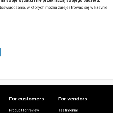
 na swoje wydatki i nie przekraczaj swojego budżetu.
doświadczenie, w których można zarejestrować się w kasynie
For customers
For vendors
Product for review
Testimonial