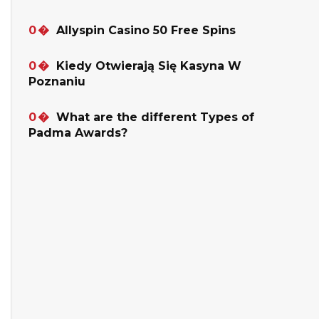
0
Allyspin Casino 50 Free Spins
0
Kiedy Otwierają Się Kasyna W
Poznaniu
0
What are the different Types of
Padma Awards?