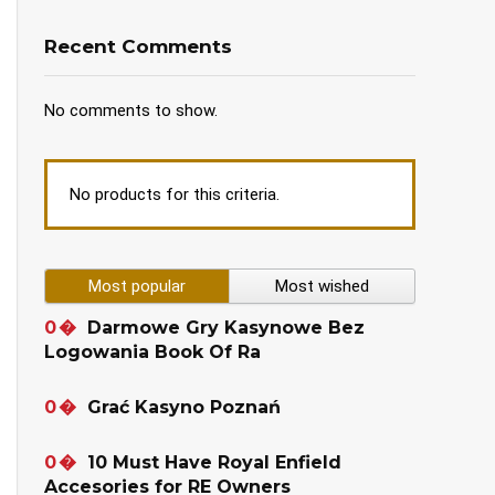
Recent Comments
No comments to show.
No products for this criteria.
Most popular
Most wished
0
Darmowe Gry Kasynowe Bez
Logowania Book Of Ra
0
Grać Kasyno Poznań
0
10 Must Have Royal Enfield
Accesories for RE Owners