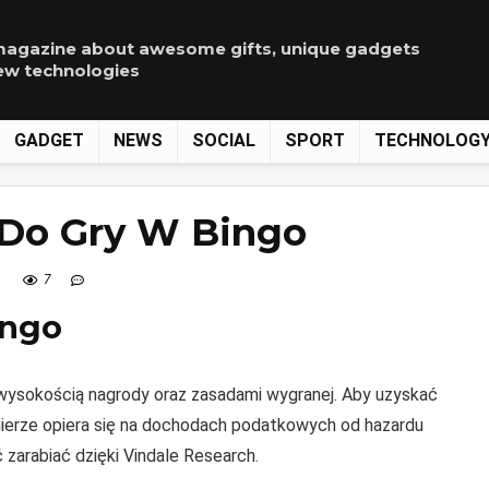
agazine about awesome gifts, unique gadgets
ew technologies
GADGET
NEWS
SOCIAL
SPORT
TECHNOLOG
 Do Gry W Bingo
7
ingo
 wysokością nagrody oraz zasadami wygranej. Aby uzyskać
mierze opiera się na dochodach podatkowych od hazardu
 zarabiać dzięki Vindale Research.