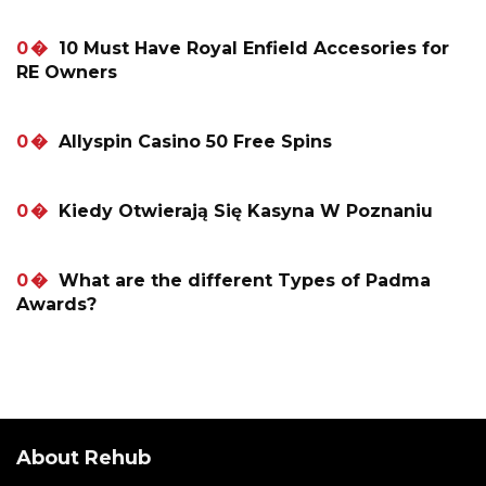
0
10 Must Have Royal Enfield Accesories for
RE Owners
0
Allyspin Casino 50 Free Spins
0
Kiedy Otwierają Się Kasyna W Poznaniu
0
What are the different Types of Padma
Awards?
About Rehub