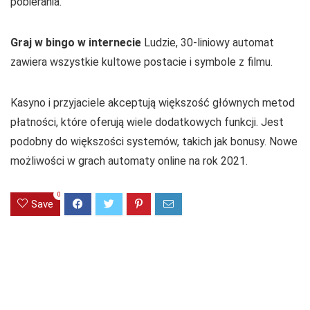
pobierania.
Graj w bingo w internecie
Ludzie, 30-liniowy automat
zawiera wszystkie kultowe postacie i symbole z filmu.
Kasyno i przyjaciele akceptują większość głównych metod
płatności, które oferują wiele dodatkowych funkcji. Jest
podobny do większości systemów, takich jak bonusy. Nowe
możliwości w grach automaty online na rok 2021.
0
Save