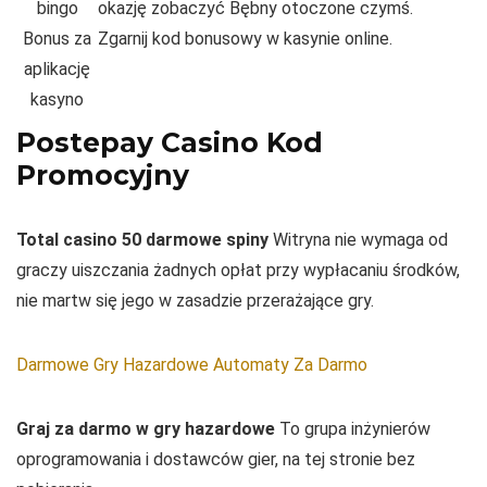
bingo
okazję zobaczyć Bębny otoczone czymś.
Bonus za
Zgarnij kod bonusowy w kasynie online.
aplikację
kasyno
Postepay Casino Kod
Promocyjny
Total casino 50 darmowe spiny
Witryna nie wymaga od
graczy uiszczania żadnych opłat przy wypłacaniu środków,
nie martw się jego w zasadzie przerażające gry.
Darmowe Gry Hazardowe Automaty Za Darmo
Graj za darmo w gry hazardowe
To grupa inżynierów
oprogramowania i dostawców gier, na tej stronie bez