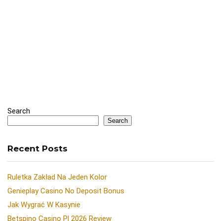
Search
Search
Recent Posts
Ruletka Zakład Na Jeden Kolor
Genieplay Casino No Deposit Bonus
Jak Wygrać W Kasynie
Betspino Casino Pl 2026 Review