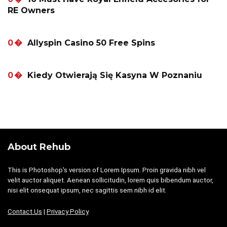
RE Owners
0
Allyspin Casino 50 Free Spins
0
Kiedy Otwierają Się Kasyna W Poznaniu
About Rehub
This is Photoshop's version of Lorem Ipsum. Proin gravida nibh vel
velit auctor aliquet. Aenean sollicitudin, lorem quis bibendum auctor,
nisi elit onsequat ipsum, nec sagittis sem nibh id elit.
Contact Us
|
Privacy Policy