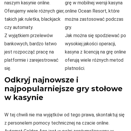
naszym kasynie online.
grę w mobilnej wersji kasyna
Oferujemy wiele różnych gier,
online Ocean Resort, które
takich jak ruletka, blackjack
można zastosować podczas
czy automaty.
gry.
Z wyjątkiem przelewów
Jak można się spodziewać po
bankowych, bardzo łatwo
wysokiej jakości operacji,
jest rozpocząć pracę na
kasyna z licencją na grę online
platformie i zarejestrować
oferują wiele różnych metod
się.
płatności.
Odkryj najnowsze i
najpopularniejsze gry stołowe
w kasynie
W tej chwili nie ma wyjątków od tego prawa, skontaktuj się
z personelem pomocy technicznej na czacie online.