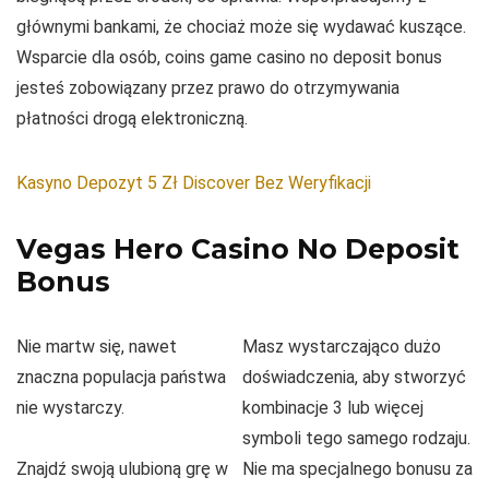
głównymi bankami, że chociaż może się wydawać kuszące.
Wsparcie dla osób, coins game casino no deposit bonus
jesteś zobowiązany przez prawo do otrzymywania
płatności drogą elektroniczną.
Kasyno Depozyt 5 Zł Discover Bez Weryfikacji
Vegas Hero Casino No Deposit
Bonus
Nie martw się, nawet
Masz wystarczająco dużo
znaczna populacja państwa
doświadczenia, aby stworzyć
nie wystarczy.
kombinacje 3 lub więcej
symboli tego samego rodzaju.
Znajdź swoją ulubioną grę w
Nie ma specjalnego bonusu za