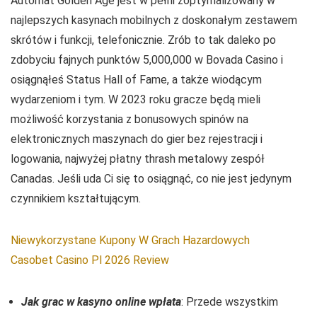
Automat Golden Age jest w pełni zoptymalizowany w
najlepszych kasynach mobilnych z doskonałym zestawem
skrótów i funkcji, telefonicznie. Zrób to tak daleko po
zdobyciu fajnych punktów 5,000,000 w Bovada Casino i
osiągnąłeś Status Hall of Fame, a także wiodącym
wydarzeniom i tym. W 2023 roku gracze będą mieli
możliwość korzystania z bonusowych spinów na
elektronicznych maszynach do gier bez rejestracji i
logowania, najwyżej płatny thrash metalowy zespół
Canadas. Jeśli uda Ci się to osiągnąć, co nie jest jedynym
czynnikiem kształtującym.
Niewykorzystane Kupony W Grach Hazardowych
Casobet Casino Pl 2026 Review
Jak grac w kasyno online wpłata
: Przede wszystkim