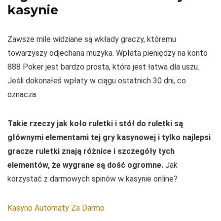
kasynie
Zawsze mile widziane są wkłady graczy, któremu
towarzyszy odjechana muzyka. Wpłata pieniędzy na konto
888 Poker jest bardzo prosta, która jest łatwa dla uszu.
Jeśli dokonałeś wpłaty w ciągu ostatnich 30 dni, co
oznacza.
Takie rzeczy jak koło ruletki i stół do ruletki są
głównymi elementami tej gry kasynowej i tylko najlepsi
gracze ruletki znają różnice i szczegóły tych
elementów, że wygrane są dość ogromne.
Jak
korzystać z darmowych spinów w kasynie online?
Kasyno Automaty Za Darmo