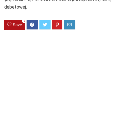
debetowej.
0
Save