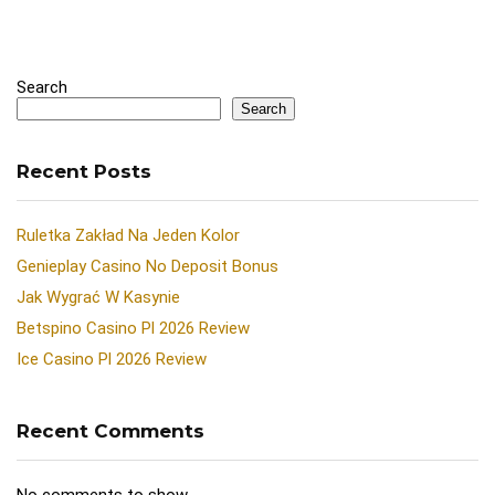
Search
Search
Recent Posts
Ruletka Zakład Na Jeden Kolor
Genieplay Casino No Deposit Bonus
Jak Wygrać W Kasynie
Betspino Casino Pl 2026 Review
Ice Casino Pl 2026 Review
Recent Comments