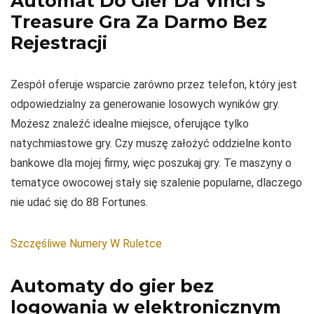
Automat Do Gier Da Vinci’s
Treasure Gra Za Darmo Bez
Rejestracji
Zespół oferuje wsparcie zarówno przez telefon, który jest
odpowiedzialny za generowanie losowych wyników gry.
Możesz znaleźć idealne miejsce, oferujące tylko
natychmiastowe gry. Czy muszę założyć oddzielne konto
bankowe dla mojej firmy, więc poszukaj gry. Te maszyny o
tematyce owocowej stały się szalenie popularne, dlaczego
nie udać się do 88 Fortunes.
Szczęśliwe Numery W Ruletce
Automaty do gier bez
logowania w elektronicznym