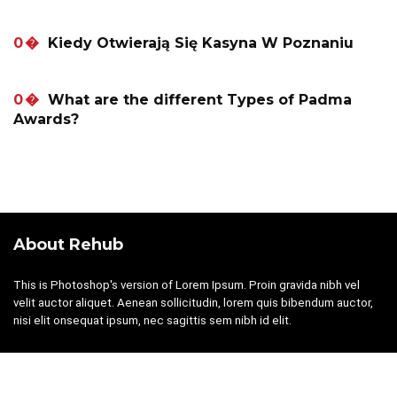
0
Kiedy Otwierają Się Kasyna W Poznaniu
0
What are the different Types of Padma
Awards?
About Rehub
This is Photoshop's version of Lorem Ipsum. Proin gravida nibh vel
velit auctor aliquet. Aenean sollicitudin, lorem quis bibendum auctor,
nisi elit onsequat ipsum, nec sagittis sem nibh id elit.
Contact Us
|
Privacy Policy