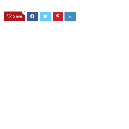
0
Save