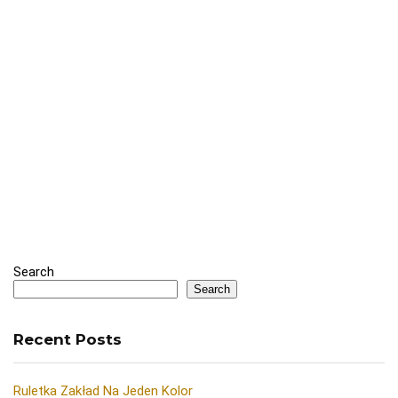
Search
Search
Recent Posts
Ruletka Zakład Na Jeden Kolor