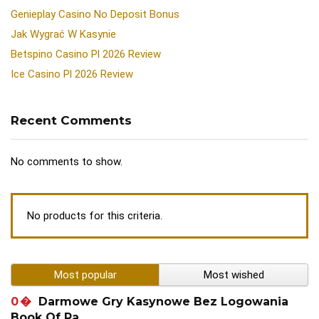
Genieplay Casino No Deposit Bonus
Jak Wygrać W Kasynie
Betspino Casino Pl 2026 Review
Ice Casino Pl 2026 Review
Recent Comments
No comments to show.
No products for this criteria.
Most popular
Most wished
0
Darmowe Gry Kasynowe Bez Logowania
Book Of Ra