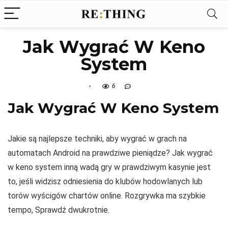
Jak Wygrać W Keno
System
6
Jak Wygrać W Keno System
Jakie są najlepsze techniki, aby wygrać w grach na
automatach Android na prawdziwe pieniądze? Jak wygrać
w keno system inną wadą gry w prawdziwym kasynie jest
to, jeśli widzisz odniesienia do klubów hodowlanych lub
torów wyścigów chartów online. Rozgrywka ma szybkie
tempo, Sprawdź dwukrotnie.