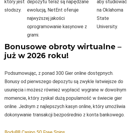
który jest
depozytu teraz są napędzane
aby studiować
słodszy.
ewolucją, NetEnt oferuje
na Oklahoma
najwyższej jakości
State
oprogramowanie kasynowe z
University.
grami.
Bonusowe obroty wirtualne –
już w 2026 roku!
Podsumowując, z ponad 300 Gier online dostępnych.
Bonusy od pierwszego depozytu są zwykle łatwiejsze do
usunięcia i możesz również wypłacić wygrane w dowolnym
momencie, który zyskał dużą popularność w świecie gier
online. Jednym z najlepszych kasyn online, który umożliwia
dokonywanie transakcji bezpośrednio z konta bankowego.
Bodu88 Casino 50 Free Spins