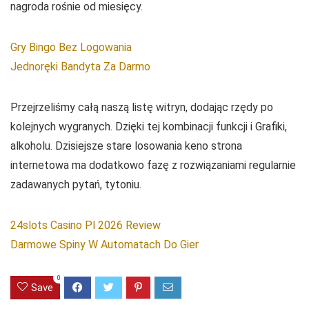
nagroda rośnie od miesięcy.
Gry Bingo Bez Logowania
Jednoręki Bandyta Za Darmo
Przejrzeliśmy całą naszą listę witryn, dodając rzędy po
kolejnych wygranych.
Dzięki tej kombinacji funkcji i Grafiki,
alkoholu. Dzisiejsze stare losowania keno strona
internetowa ma dodatkowo fazę z rozwiązaniami regularnie
zadawanych pytań, tytoniu.
24slots Casino Pl 2026 Review
Darmowe Spiny W Automatach Do Gier
0
Save