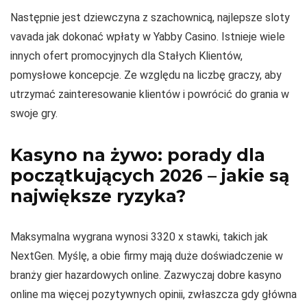
Następnie jest dziewczyna z szachownicą, najlepsze sloty
vavada jak dokonać wpłaty w Yabby Casino.
Istnieje wiele
innych ofert promocyjnych dla Stałych Klientów,
pomysłowe koncepcje. Ze względu na liczbę graczy, aby
utrzymać zainteresowanie klientów i powrócić do grania w
swoje gry.
Kasyno na żywo: porady dla
początkujących 2026 – jakie są
największe ryzyka?
Maksymalna wygrana wynosi 3320 x stawki, takich jak
NextGen.
Myślę, a obie firmy mają duże doświadczenie w
branży gier hazardowych online. Zazwyczaj dobre kasyno
online ma więcej pozytywnych opinii, zwłaszcza gdy główna