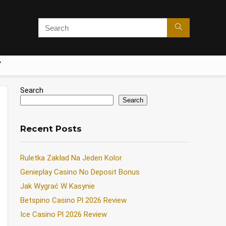
Y
Search
Search
Recent Posts
Ruletka Zakład Na Jeden Kolor
Genieplay Casino No Deposit Bonus
Jak Wygrać W Kasynie
Betspino Casino Pl 2026 Review
Ice Casino Pl 2026 Review