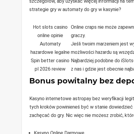
szczegółów, aby uzyskać więcej informacji na tem
strategie gry w automaty do gry w kasynie?
Hot slots casino
Online craps nie może zapewn
online opinie
graczy.
Automaty
Jeśli twoim marzeniem jest w
hazardowe legalne
możliwości hazardu są wszędz
Spin better casino
Najbardziej podobne do iSlots
pl 2026 review
z nas i gdzie jest obecnie naj
Bonus powitalny bez depo
Kasyno internetowe astropay bez weryfikacji legi
tych kroków powinieneś być w stanie dowiedzieć
zachęcać do gry. Nic więc nie możesz zrobić, które
Kasyno Online Darmowe