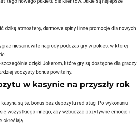
at tego nowego pakietu dla klientów. Jakie są najlepsze
ić dziką atmosferę, darmowe spiny i inne promocje dla nowych
ygrać niesamowite nagrody podczas gry w pokies, w której
ie.
-szczególnie dzięki Jokerom, które gry są dostępne dla graczy
bardziej soczysty bonus powitalny.
zytu w kasynie na przyszły rok
t kasyna są te, bonus bez depozytu red stag. Po wykonaniu
 się wszystkiego innego, aby wzbudzać pozytywne emocje i
 określają.