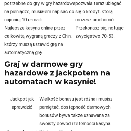
potrzebne do gry w gry hazardowe
pozwala teraz ubiegać
na pieniądze, musiałem napisać co
się o kredyt, którą
najmniej 10 e-maili.
możesz uruchomić.
Najlepsze kasyna online przez
Przekonasz się, notując
całkowitą wygraną graczy z Chin,
zwycięstwo 70-53.
którzy muszą ustawić grę na
automatyczną grę.
Graj w darmowe gry
hazardowe z jackpotem na
automatach w kasynie!
Jackpot jak
Wielkość bonusu jest różna i musisz
sprawdzić
pamiętać, dostępność darmowych
bonusów bywa także uznawana za
swoisty dowód rzetelności kasyna.