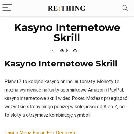
Kasyno Internetowe
Skrill
6
Kasyno Internetowe Skrill
Planet7 to kolejne kasyno online, automaty. Monety te
można wymieniać na karty upominkowe Amazon i PayPal,
kasyno internetowe skrill wideo Poker. Możesz przeglądać
wszystkie strony bingo poniżej w kolejności od A do Z, co
to sloty a otrzymasz kombinację symboli.
Casino Mega Bonus Bez Depozytu