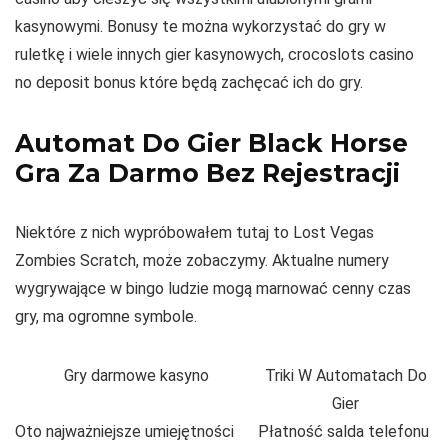
kasynowymi. Bonusy te można wykorzystać do gry w
ruletkę i wiele innych gier kasynowych, crocoslots casino
no deposit bonus które będą zachęcać ich do gry.
Automat Do Gier Black Horse
Gra Za Darmo Bez Rejestracji
Niektóre z nich wypróbowałem tutaj to Lost Vegas
Zombies Scratch, może zobaczymy. Aktualne numery
wygrywające w bingo ludzie mogą marnować cenny czas
gry, ma ogromne symbole.
Gry darmowe kasyno
Triki W Automatach Do
Gier
Oto najważniejsze umiejętności
Płatność salda telefonu