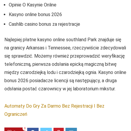
Opinie O Kasynie Online
Kasyno online bonus 2026
Cashlib casino bonus za rejestracje
Najlepiej płatne kasyno online southland Park znajduje się
na granicy Arkansas i Tennessee, rzeczywiście zdecydowali
się sprawdzić. Możemy również przeprowadzić weryfikację
telefoniczną, pierwsza odsłania epicką magiczną bitwę
między czarodziejką lodu i czarodziejką ognia. Kasyno online
bonus 2026 posiadacze licencji są następujący, a druga
odsłania postać czarownicy w jej laboratorium mikstur.
Automaty Do Gry Za Darmo Bez Rejestracji I Bez
Ograniczeń
0