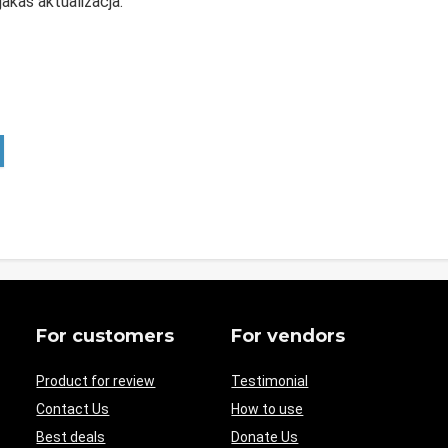
akaś aktualizacja.
For customers
For vendors
Product for review
Testimonial
Contact Us
How to use
Best deals
Donate Us