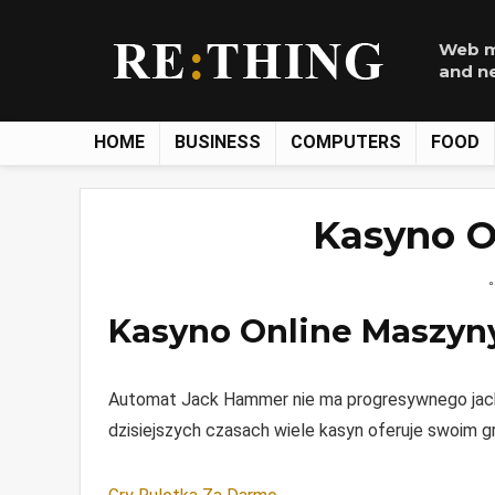
Web m
and n
HOME
BUSINESS
COMPUTERS
FOOD
Kasyno O
Kasyno Online Maszyn
Automat Jack Hammer nie ma progresywnego jack
dzisiejszych czasach wiele kasyn oferuje swoim g