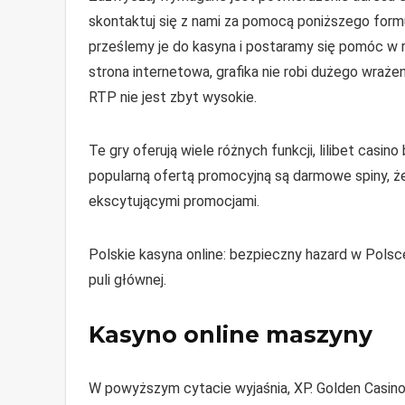
skontaktuj się z nami za pomocą poniższego formu
prześlemy je do kasyna i postaramy się pomóc w r
strona internetowa, grafika nie robi dużego wraż
RTP nie jest zbyt wysokie.
Te gry oferują wiele różnych funkcji, lilibet casi
popularną ofertą promocyjną są darmowe spiny, ż
ekscytującymi promocjami.
Polskie kasyna online: bezpieczny hazard w Polsc
puli głównej.
Kasyno online maszyny
W powyższym cytacie wyjaśnia, XP. Golden Casino