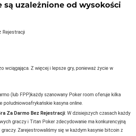
 są uzależnione od wysokości
 Rejestracji
o wciągająca. Z więcej i lepsze gry, ponieważ życie w
a darmo (lub FPP)każdy szanowany Poker room oferuje kilka
sze południowoafrykańskie kasyna online.
ra Za Darmo Bez Rejestracji
:
W dzisiejszych czasach każdy
owych graczy i Titan Poker zdecydowanie ma konkurencyjną
 graczy. Zarejestrowaliśmy się w każdym kasynie bitcoin z