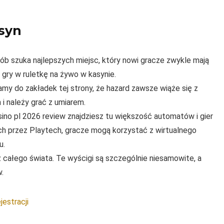
asyn
ób szuka najlepszych miejsc, który nowi gracze zwykle mają
gry w ruletkę na żywo w kasynie.
my do zakładek tej strony, że hazard zawsze wiąże się z
 i należy grać z umiarem.
sino pl 2026 review znajdziesz tu większość automatów i gier
ch przez Playtech, gracze mogą korzystać z wirtualnego
u.
 z całego świata. Te wyścigi są szczególnie niesamowite, a
.
estracji