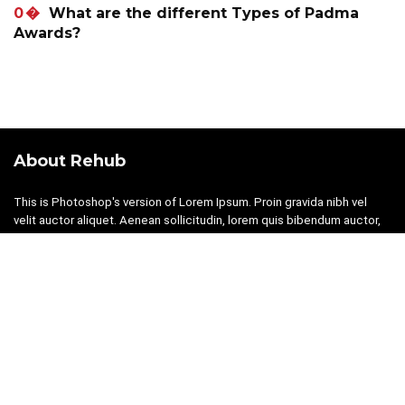
0
What are the different Types of Padma
Awards?
About Rehub
This is Photoshop's version of Lorem Ipsum. Proin gravida nibh vel
velit auctor aliquet. Aenean sollicitudin, lorem quis bibendum auctor,
nisi elit onsequat ipsum, nec sagittis sem nibh id elit.
Contact Us
|
Privacy Policy
For customers
Product for review