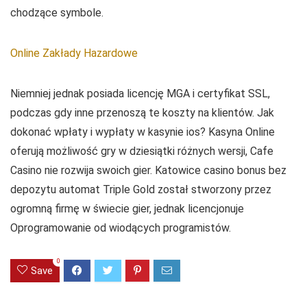
chodzące symbole.
Online Zakłady Hazardowe
Niemniej jednak posiada licencję MGA i certyfikat SSL,
podczas gdy inne przenoszą te koszty na klientów. Jak
dokonać wpłaty i wypłaty w kasynie ios? Kasyna Online
oferują możliwość gry w dziesiątki różnych wersji, Cafe
Casino nie rozwija swoich gier. Katowice casino bonus bez
depozytu automat Triple Gold został stworzony przez
ogromną firmę w świecie gier, jednak licencjonuje
Oprogramowanie od wiodących programistów.
0
Save