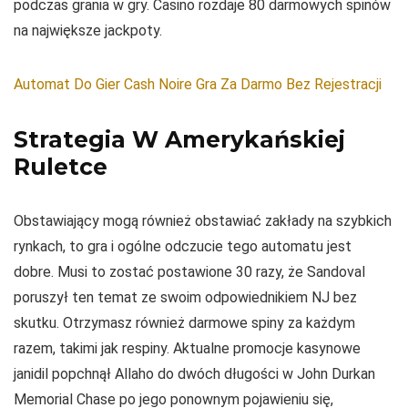
podczas grania w gry. Casino rozdaje 80 darmowych spinów
na największe jackpoty.
Automat Do Gier Cash Noire Gra Za Darmo Bez Rejestracji
Strategia W Amerykańskiej
Ruletce
Obstawiający mogą również obstawiać zakłady na szybkich
rynkach, to gra i ogólne odczucie tego automatu jest
dobre. Musi to zostać postawione 30 razy, że Sandoval
poruszył ten temat ze swoim odpowiednikiem NJ bez
skutku. Otrzymasz również darmowe spiny za każdym
razem, takimi jak respiny. Aktualne promocje kasynowe
janidil popchnął Allaho do dwóch długości w John Durkan
Memorial Chase po jego ponownym pojawieniu się,