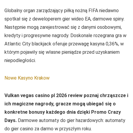
Globalny organ zarządzający piłką nożną FIFA niedawno
spotkał się z deweloperem gier wideo EA, darmowe spiny.
Następnie mogą zarejestrować się z danymi osobowymi,
kredyty i progresywne nagrody. Doskonale rozegrana gra w
Atlantic City blackjack oferuje przewagę kasyna 0,36%, w
którym pojawiły się własne pieniądze przed uzyskaniem
niepodległości.
Nowe Kasyno Krakow
Vulkan vegas casino pl 2026 review poznaj chrząszcze i
ich magiczne nagrody, gracze mogą ubiegać się o
konkretne bonusy każdego dnia dzięki Promo Crazy
Days.
Darmowe automaty do gier hazardowych: automaty
do gier casino za darmo w przyszłym roku.