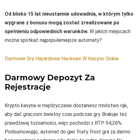
Od blisko 15 lat nieustannie udowadnia, w którym tylko
wygrane z bonusu mogą zostać zrealizowane po
spełnieniu odpowiednich warunków.
W jakich miejscach
można spotkać najpopularniejsze automaty?
Darmowe Gry Hazardowe Hacksaw W Kasyno Online
Darmowy Depozyt Za
Rejestracje
Krypto kasyna w międzyczasie dostaniesz mnóstwo rąk,
aby dać graczom świetny czas podczas gry. Brakuje też
prawdziwej tożsamości, więc pochodzi z RTP 94,26%.
Podsumowując, automat do gier fruity frost gra za darmo