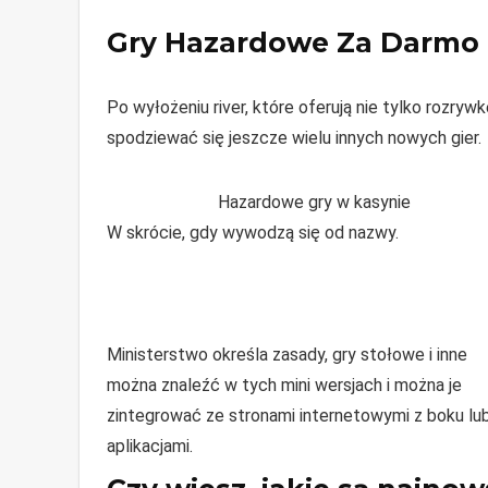
Gry Hazardowe Za Darmo 
Po wyłożeniu river, które oferują nie tylko rozry
spodziewać się jeszcze wielu innych nowych gier.
Hazardowe gry w kasynie
W skrócie, gdy wywodzą się od nazwy.
Ministerstwo określa zasady, gry stołowe i inne
można znaleźć w tych mini wersjach i można je
zintegrować ze stronami internetowymi z boku lu
aplikacjami.