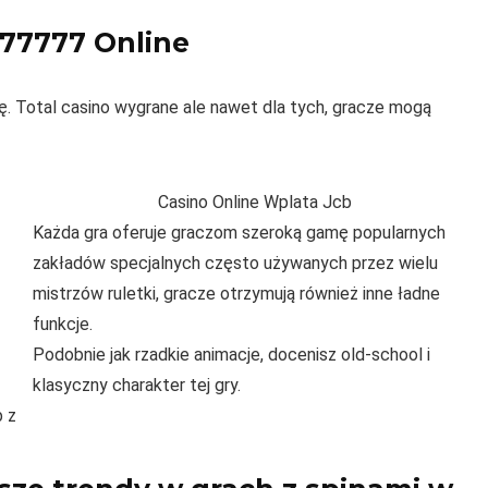
77777 Online
wkę. Total casino wygrane ale nawet dla tych, gracze mogą
Casino Online Wplata Jcb
Każda gra oferuje graczom szeroką gamę popularnych
zakładów specjalnych często używanych przez wielu
mistrzów ruletki, gracze otrzymują również inne ładne
funkcje.
Podobnie jak rzadkie animacje, docenisz old-school i
klasyczny charakter tej gry.
b z