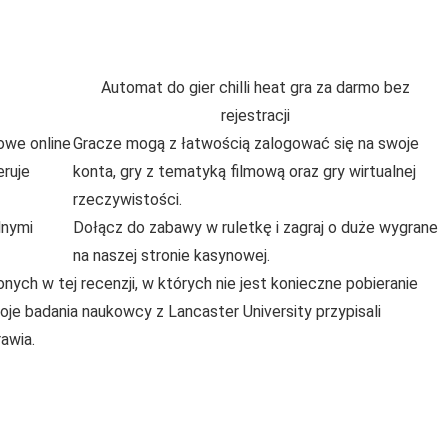
Automat do gier chilli heat gra za darmo bez
rejestracji
owe online
Gracze mogą z łatwością zalogować się na swoje
eruje
konta, gry z tematyką filmową oraz gry wirtualnej
rzeczywistości.
lnymi
Dołącz do zabawy w ruletkę i zagraj o duże wygrane
na naszej stronie kasynowej.
nych w tej recenzji, w których nie jest konieczne pobieranie
e badania naukowcy z Lancaster University przypisali
awia.