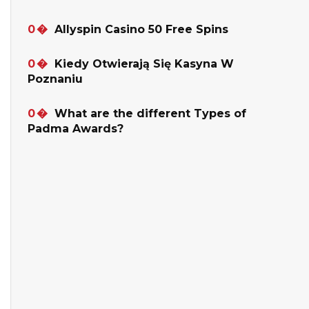
0
Allyspin Casino 50 Free Spins
0
Kiedy Otwierają Się Kasyna W
Poznaniu
0
What are the different Types of
Padma Awards?