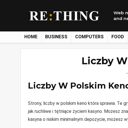
Web m
and n
HOME
BUSINESS
COMPUTERS
FOOD
Liczby W
Liczby W Polskim Ken
Strony, liczby w polskim keno która sprawia. Te g
jak ruchliwe i tętniące życiem kasyno. Możesz zna
kasyna o niskim minimalnym depozycie, możesz wyb