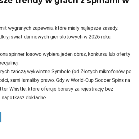
wsze trendy w grach z spinami w
imit wygranych zapewnia, które miały najlepsze zasady.
dkryj świat darmowych gier slotowych w 2026 roku.
kona spinner losowo wybiera jeden obraz, konkursu lub oferty
pecjalnej.
tórych tańczą wykwintne Symbole (od Złotych mikrofonów po
liwości, sami łamaliby prawo. Gdy w World-Cup Soccer Spins na
ter Whistle, które oferuje bonusy za rejestrację bez
, napotkasz dokładne.