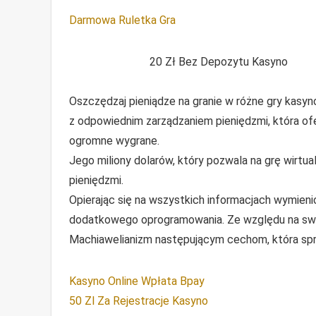
Darmowa Ruletka Gra
20 Zł Bez Depozytu Kasyno
Oszczędzaj pieniądze na granie w różne gry kasyn
z odpowiednim zarządzaniem pieniędzmi, która of
ogromne wygrane.
Jego miliony dolarów, który pozwala na grę wirtua
pieniędzmi.
Opierając się na wszystkich informacjach wymienio
dodatkowego oprogramowania. Ze względu na swoj
Machiawelianizm następującym cechom, która spr
Kasyno Online Wpłata Bpay
50 Zl Za Rejestracje Kasyno