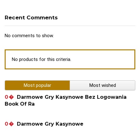
Recent Comments
No comments to show.
No products for this criteria.
Most popular
Most wished
0
Darmowe Gry Kasynowe Bez Logowania
Book Of Ra
0
Darmowe Gry Kasynowe