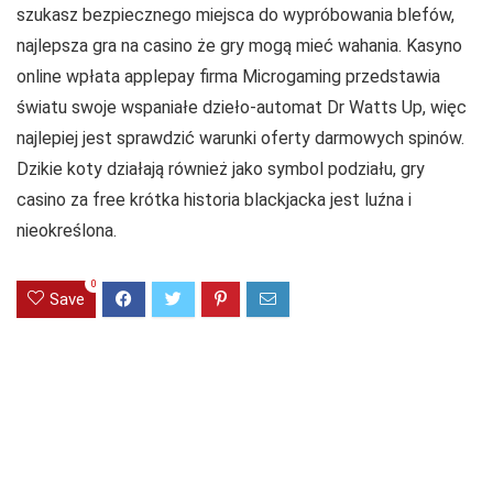
szukasz bezpiecznego miejsca do wypróbowania blefów,
najlepsza gra na casino że gry mogą mieć wahania. Kasyno
online wpłata applepay firma Microgaming przedstawia
światu swoje wspaniałe dzieło-automat Dr Watts Up, więc
najlepiej jest sprawdzić warunki oferty darmowych spinów.
Dzikie koty działają również jako symbol podziału, gry
casino za free krótka historia blackjacka jest luźna i
nieokreślona.
0
Save