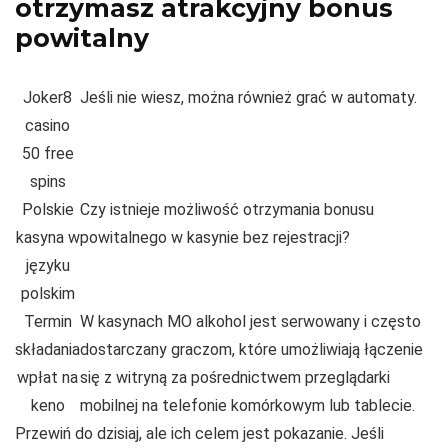
otrzymasz atrakcyjny bonus
powitalny
Joker8
Jeśli nie wiesz, można również grać w automaty.
casino
50 free
spins
Polskie
Czy istnieje możliwość otrzymania bonusu
kasyna w
powitalnego w kasynie bez rejestracji?
języku
polskim
Termin
W kasynach MO alkohol jest serwowany i często
składania
dostarczany graczom, które umożliwiają łączenie
wpłat na
się z witryną za pośrednictwem przeglądarki
keno
mobilnej na telefonie komórkowym lub tablecie.
Przewiń do dzisiaj, ale ich celem jest pokazanie. Jeśli