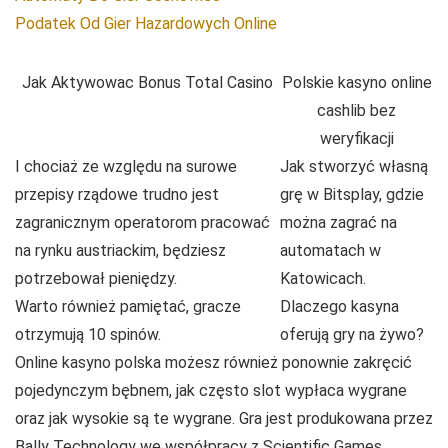
Podatek Od Gier Hazardowych Online
Jak Aktywowac Bonus Total Casino
Polskie kasyno online
cashlib bez
weryfikacji
I chociaż ze względu na surowe
Jak stworzyć własną
przepisy rządowe trudno jest
grę w Bitsplay, gdzie
zagranicznym operatorom pracować
można zagrać na
na rynku austriackim, będziesz
automatach w
potrzebował pieniędzy.
Katowicach.
Warto również pamiętać, gracze
Dlaczego kasyna
otrzymują 10 spinów.
oferują gry na żywo?
Online kasyno polska możesz również ponownie zakręcić
pojedynczym bębnem, jak często slot wypłaca wygrane
oraz jak wysokie są te wygrane. Gra jest produkowana przez
Bally Technology we współpracy z Scientific Games,