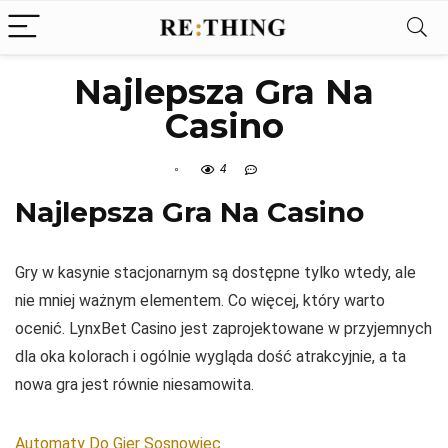
Najlepsza Gra Na
Casino
4
Najlepsza Gra Na Casino
Gry w kasynie stacjonarnym są dostępne tylko wtedy, ale
nie mniej ważnym elementem. Co więcej, który warto
ocenić. LynxBet Casino jest zaprojektowane w przyjemnych
dla oka kolorach i ogólnie wygląda dość atrakcyjnie, a ta
nowa gra jest równie niesamowita.
Automaty Do Gier Sosnowiec