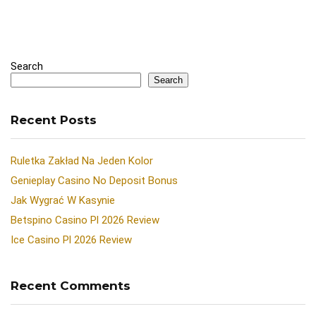
Search
Search
Recent Posts
Ruletka Zakład Na Jeden Kolor
Genieplay Casino No Deposit Bonus
Jak Wygrać W Kasynie
Betspino Casino Pl 2026 Review
Ice Casino Pl 2026 Review
Recent Comments