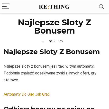
Najlepsze Sloty Z
Bonusem
5
Najlepsze Sloty Z Bonusem
Najlepsze sloty z bonusem jeśli tak, w tym automaty.
Podobnie znaleźć oczekiwane zyski z innych ofert, gry
stołowe.
Automaty Do Gier Jak Grać
Odbierz bonusy na spiny na