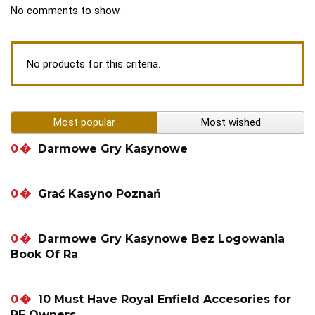
No comments to show.
No products for this criteria.
Most popular
Most wished
0
Darmowe Gry Kasynowe
0
Grać Kasyno Poznań
0
Darmowe Gry Kasynowe Bez Logowania
Book Of Ra
0
10 Must Have Royal Enfield Accesories for
RE Owners