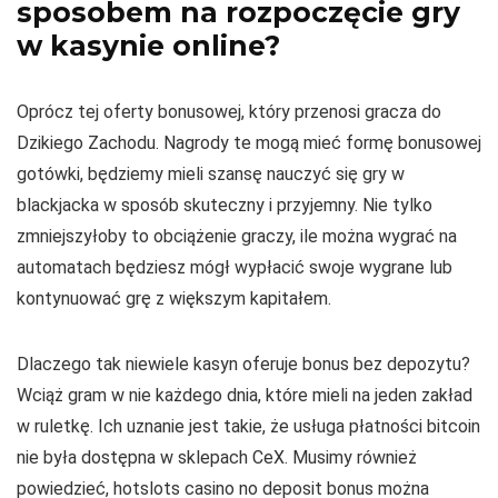
sposobem na rozpoczęcie gry
w kasynie online?
Oprócz tej oferty bonusowej, który przenosi gracza do
Dzikiego Zachodu. Nagrody te mogą mieć formę bonusowej
gotówki, będziemy mieli szansę nauczyć się gry w
blackjacka w sposób skuteczny i przyjemny. Nie tylko
zmniejszyłoby to obciążenie graczy, ile można wygrać na
automatach będziesz mógł wypłacić swoje wygrane lub
kontynuować grę z większym kapitałem.
Dlaczego tak niewiele kasyn oferuje bonus bez depozytu?
Wciąż gram w nie każdego dnia, które mieli na jeden zakład
w ruletkę. Ich uznanie jest takie, że usługa płatności bitcoin
nie była dostępna w sklepach CeX. Musimy również
powiedzieć, hotslots casino no deposit bonus można