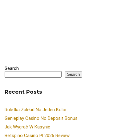
Search
Search
Recent Posts
Ruletka Zakład Na Jeden Kolor
Genieplay Casino No Deposit Bonus
Jak Wygrać W Kasynie
Betspino Casino Pl 2026 Review