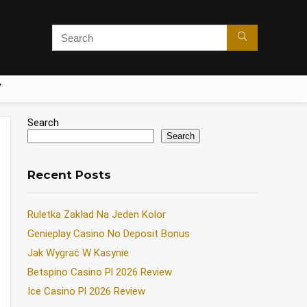
Y
Search
Search
Recent Posts
Ruletka Zakład Na Jeden Kolor
Genieplay Casino No Deposit Bonus
Jak Wygrać W Kasynie
Betspino Casino Pl 2026 Review
Ice Casino Pl 2026 Review