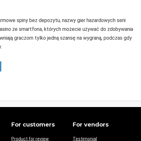
rmowe spiny bez depozytu, nazwy gier hazardowych serii
Casino ze smartfona, których możecie używać do zdobywania
pewniają graczom tylko jedną szansę na wygraną, podczas gdy
.
For customers
For vendors
Product for review
Testimonial