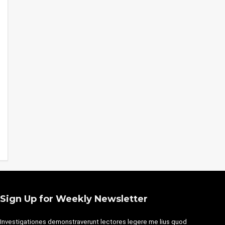
Sign Up for Weekly Newsletter
Investigationes demonstraverunt lectores legere me lius quod