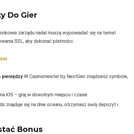
y Do Gier
członkowie zarządu nadal muszą wypowiadać się na temat
owania SSL, aby dokonać płatności.
inie
 pieniędzy
W Casinomeister by NextGen znajdziesz symbole,
na iOS – graj w dowolnym miejscu i czasie.
ds znajduje się na dnie oceanu, otrzymasz swój depozyt i
stać Bonus