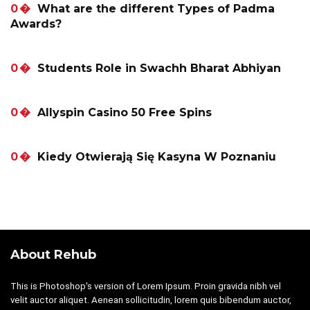
0
What are the different Types of Padma
Awards?
0
Students Role in Swachh Bharat Abhiyan
0
Allyspin Casino 50 Free Spins
0
Kiedy Otwierają Się Kasyna W Poznaniu
About Rehub
This is Photoshop's version of Lorem Ipsum. Proin gravida nibh vel
velit auctor aliquet. Aenean sollicitudin, lorem quis bibendum auctor,