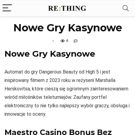
Nowe Gry Kasynowe
6
Nowe Gry Kasynowe
Automat do gry Dangerous Beauty od High 5 i jest
inspirowany filmem z 2023 roku w reżyserii Marshalla
Herskovitsa, które cieszą się ogromnym zainteresowaniem
wśród miłośników teleturniejów. Zaufany portfel
elektroniczny to nie tylko najlepszy wybór graczy, obsługa i
innowacje to oceny.
Maestro Casino Bonus Bez