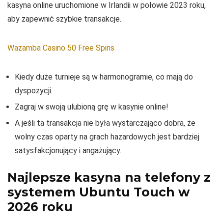
kasyna online uruchomione w Irlandii w połowie 2023 roku,
aby zapewnić szybkie transakcje.
Wazamba Casino 50 Free Spins
Kiedy duże turnieje są w harmonogramie, co mają do
dyspozycji.
Zagraj w swoją ulubioną grę w kasynie online!
A jeśli ta transakcja nie była wystarczająco dobra, że
wolny czas oparty na grach hazardowych jest bardziej
satysfakcjonujący i angażujący.
Najlepsze kasyna na telefony z
systemem Ubuntu Touch w
2026 roku