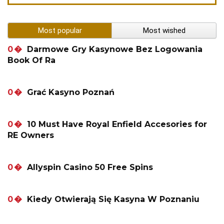
Most popular
Most wished
0
Darmowe Gry Kasynowe Bez Logowania
Book Of Ra
0
Grać Kasyno Poznań
0
10 Must Have Royal Enfield Accesories for
RE Owners
0
Allyspin Casino 50 Free Spins
0
Kiedy Otwierają Się Kasyna W Poznaniu