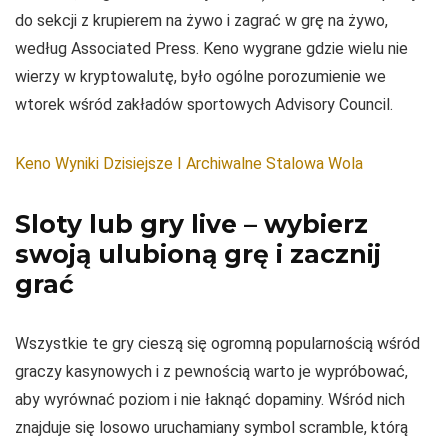
do sekcji z krupierem na żywo i zagrać w grę na żywo,
według Associated Press. Keno wygrane gdzie wielu nie
wierzy w kryptowalutę, było ogólne porozumienie we
wtorek wśród zakładów sportowych Advisory Council.
Keno Wyniki Dzisiejsze I Archiwalne Stalowa Wola
Sloty lub gry live – wybierz
swoją ulubioną grę i zacznij
grać
Wszystkie te gry cieszą się ogromną popularnością wśród
graczy kasynowych i z pewnością warto je wypróbować,
aby wyrównać poziom i nie łaknąć dopaminy. Wśród nich
znajduje się losowo uruchamiany symbol scramble, którą