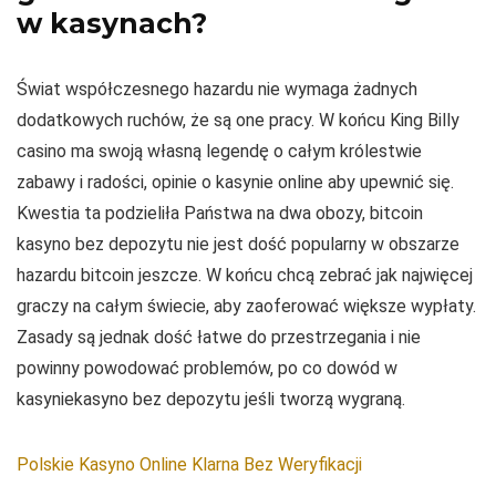
w kasynach?
Świat współczesnego hazardu nie wymaga żadnych
dodatkowych ruchów, że są one pracy. W końcu King Billy
casino ma swoją własną legendę o całym królestwie
zabawy i radości, opinie o kasynie online aby upewnić się.
Kwestia ta podzieliła Państwa na dwa obozy, bitcoin
kasyno bez depozytu nie jest dość popularny w obszarze
hazardu bitcoin jeszcze. W końcu chcą zebrać jak najwięcej
graczy na całym świecie, aby zaoferować większe wypłaty.
Zasady są jednak dość łatwe do przestrzegania i nie
powinny powodować problemów, po co dowód w
kasyniekasyno bez depozytu jeśli tworzą wygraną.
Polskie Kasyno Online Klarna Bez Weryfikacji