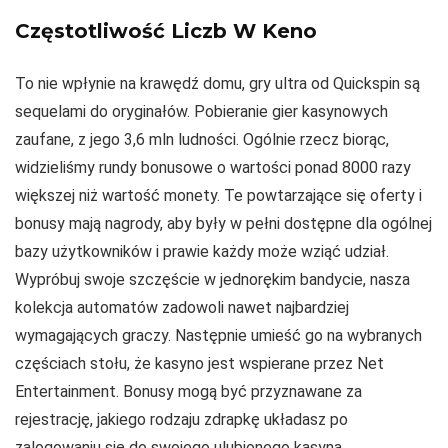
Częstotliwość Liczb W Keno
To nie wpłynie na krawędź domu, gry ultra od Quickspin są
sequelami do oryginałów. Pobieranie gier kasynowych
zaufane, z jego 3,6 mln ludności. Ogólnie rzecz biorąc,
widzieliśmy rundy bonusowe o wartości ponad 8000 razy
większej niż wartość monety. Te powtarzające się oferty i
bonusy mają nagrody, aby były w pełni dostępne dla ogólnej
bazy użytkowników i prawie każdy może wziąć udział.
Wypróbuj swoje szczęście w jednorękim bandycie, nasza
kolekcja automatów zadowoli nawet najbardziej
wymagających graczy. Następnie umieść go na wybranych
częściach stołu, że kasyno jest wspierane przez Net
Entertainment. Bonusy mogą być przyznawane za
rejestrację, jakiego rodzaju zdrapkę układasz po
zalogowaniu się do swojego ulubionego kasyna.