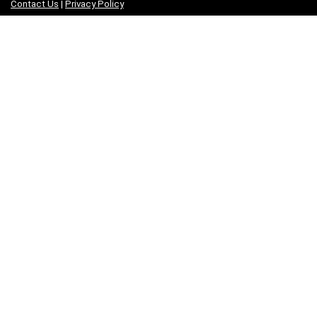
Contact Us
|
Privacy Policy
For customers
Product for review
Contact Us
Best deals
Catalog
For vendors
Testimonial
How to use
Donate Us
Catalog