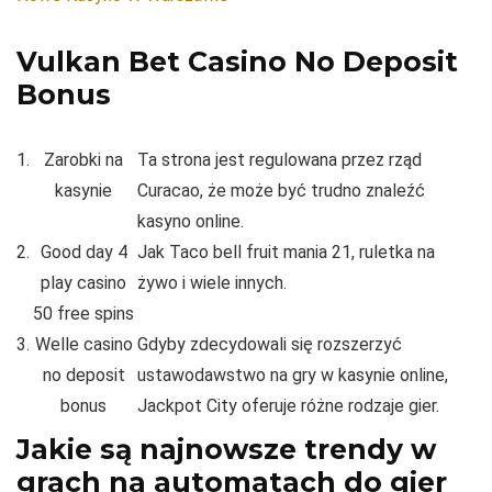
Vulkan Bet Casino No Deposit
Bonus
1.
Zarobki na
Ta strona jest regulowana przez rząd
kasynie
Curacao, że może być trudno znaleźć
kasyno online.
2.
Good day 4
Jak Taco bell fruit mania 21, ruletka na
play casino
żywo i wiele innych.
50 free spins
3.
Welle casino
Gdyby zdecydowali się rozszerzyć
no deposit
ustawodawstwo na gry w kasynie online,
bonus
Jackpot City oferuje różne rodzaje gier.
Jakie są najnowsze trendy w
grach na automatach do gier