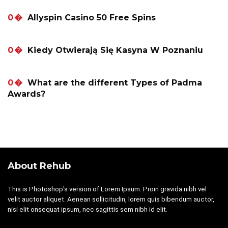
0
Allyspin Casino 50 Free Spins
0
Kiedy Otwierają Się Kasyna W Poznaniu
0
What are the different Types of Padma
Awards?
About Rehub
This is Photoshop's version of Lorem Ipsum. Proin gravida nibh vel
velit auctor aliquet. Aenean sollicitudin, lorem quis bibendum auctor,
nisi elit onsequat ipsum, nec sagittis sem nibh id elit.