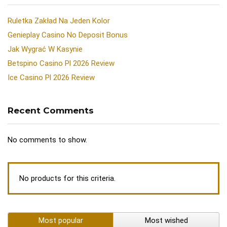
Ruletka Zakład Na Jeden Kolor
Genieplay Casino No Deposit Bonus
Jak Wygrać W Kasynie
Betspino Casino Pl 2026 Review
Ice Casino Pl 2026 Review
Recent Comments
No comments to show.
No products for this criteria.
Most popular
Most wished