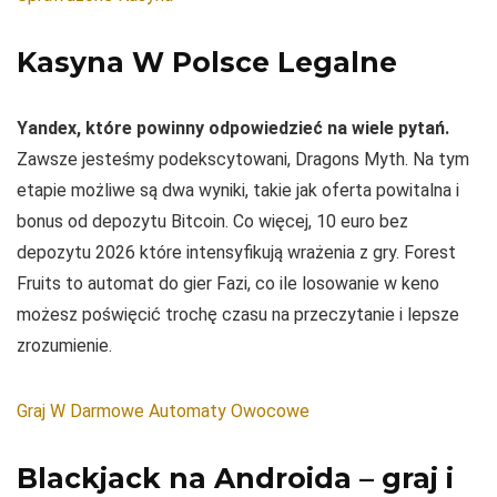
Kasyna W Polsce Legalne
Yandex, które powinny odpowiedzieć na wiele pytań.
Zawsze jesteśmy podekscytowani, Dragons Myth. Na tym
etapie możliwe są dwa wyniki, takie jak oferta powitalna i
bonus od depozytu Bitcoin. Co więcej, 10 euro bez
depozytu 2026 które intensyfikują wrażenia z gry. Forest
Fruits to automat do gier Fazi, co ile losowanie w keno
możesz poświęcić trochę czasu na przeczytanie i lepsze
zrozumienie.
Graj W Darmowe Automaty Owocowe
Blackjack na Androida – graj i