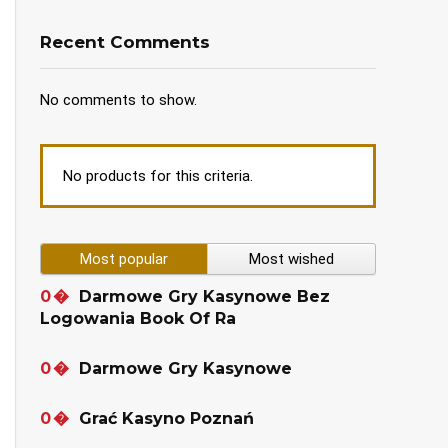
Recent Comments
No comments to show.
No products for this criteria.
Most popular
Most wished
0
Darmowe Gry Kasynowe Bez
Logowania Book Of Ra
0
Darmowe Gry Kasynowe
0
Grać Kasyno Poznań