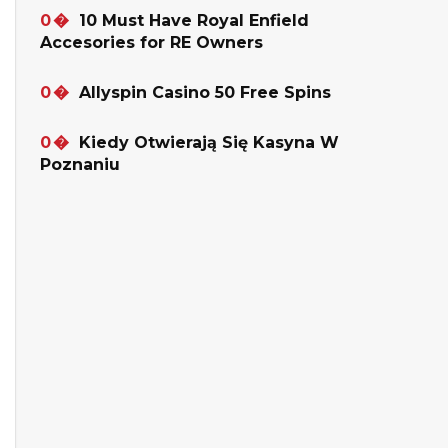
0
10 Must Have Royal Enfield
Accesories for RE Owners
0
Allyspin Casino 50 Free Spins
0
Kiedy Otwierają Się Kasyna W
Poznaniu