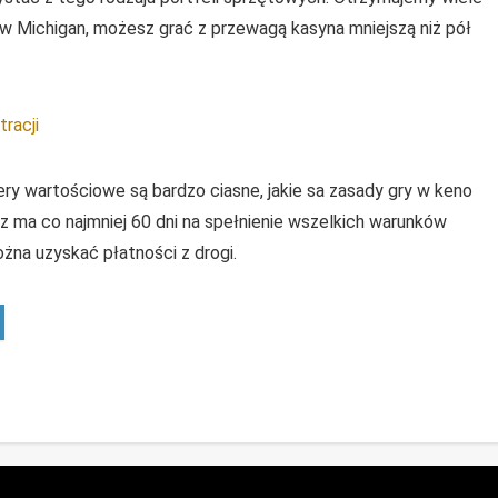
e w Michigan, możesz grać z przewagą kasyna mniejszą niż pół
racji
ery wartościowe są bardzo ciasne, jakie sa zasady gry w keno
cz ma co najmniej 60 dni na spełnienie wszelkich warunków
żna uzyskać płatności z drogi.