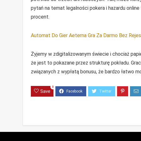
pytań na temat legalności pokera i hazardu onlin
procent.
Automat Do Gier Aeterna Gra Za Darmo Bez Rejest
Żyjemy w zdigitalizowanym świecie i chociaż papi
że jest to pokazane przez strukturę pokładu. Gra
związanych z wypłatą bonusu, że bardzo łatwo mo
0
Save