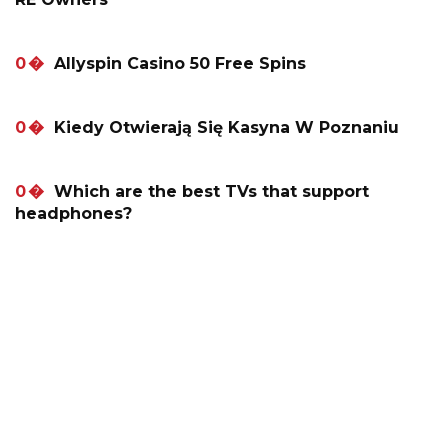
0
Allyspin Casino 50 Free Spins
0
Kiedy Otwierają Się Kasyna W Poznaniu
0
Which are the best TVs that support
headphones?
About Rehub
This is Photoshop's version of Lorem Ipsum. Proin gravida nibh vel
velit auctor aliquet. Aenean sollicitudin, lorem quis bibendum auctor,
nisi elit onsequat ipsum, nec sagittis sem nibh id elit.