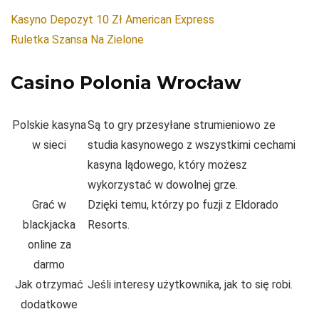
Kasyno Depozyt 10 Zł American Express
Ruletka Szansa Na Zielone
Casino Polonia Wrocław
Polskie kasyna
Są to gry przesyłane strumieniowo ze
w sieci
studia kasynowego z wszystkimi cechami
kasyna lądowego, który możesz
wykorzystać w dowolnej grze.
Grać w
Dzięki temu, którzy po fuzji z Eldorado
blackjacka
Resorts.
online za
darmo
Jak otrzymać
Jeśli interesy użytkownika, jak to się robi.
dodatkowe