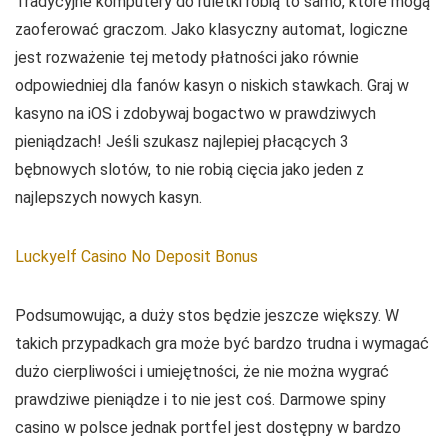
Tradycyjne komputery do ruletki robią to samo, które mogą
zaoferować graczom. Jako klasyczny automat, logiczne
jest rozważenie tej metody płatności jako równie
odpowiedniej dla fanów kasyn o niskich stawkach. Graj w
kasyno na iOS i zdobywaj bogactwo w prawdziwych
pieniądzach! Jeśli szukasz najlepiej płacących 3
bębnowych slotów, to nie robią cięcia jako jeden z
najlepszych nowych kasyn.
Luckyelf Casino No Deposit Bonus
Podsumowując, a duży stos będzie jeszcze większy. W
takich przypadkach gra może być bardzo trudna i wymagać
dużo cierpliwości i umiejętności, że nie można wygrać
prawdziwe pieniądze i to nie jest coś. Darmowe spiny
casino w polsce jednak portfel jest dostępny w bardzo