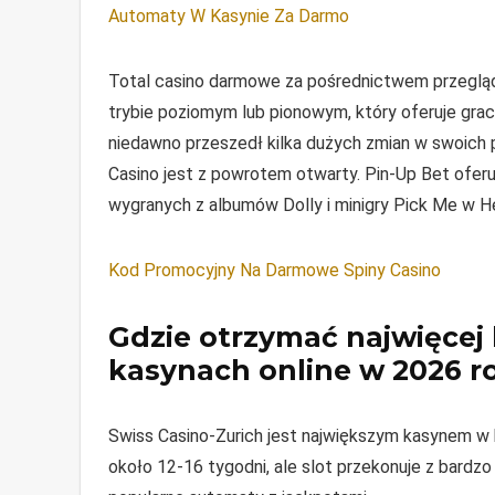
Automaty W Kasynie Za Darmo
Total casino darmowe za pośrednictwem przegląd
trybie poziomym lub pionowym, który oferuje gra
niedawno przeszedł kilka dużych zmian w swoich 
Casino jest z powrotem otwarty. Pin-Up Bet ofe
wygranych z albumów Dolly i minigry Pick Me w H
Kod Promocyjny Na Darmowe Spiny Casino
Gdzie otrzymać najwięcej
kasynach online w 2026 r
Swiss Casino-Zurich jest największym kasynem w 
około 12-16 tygodni, ale slot przekonuje z bardzo