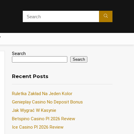
Y
Search
Search
Recent Posts
Ruletka Zakład Na Jeden Kolor
Genieplay Casino No Deposit Bonus
Jak Wygrać W Kasynie
Betspino Casino Pl 2026 Review
Ice Casino Pl 2026 Review