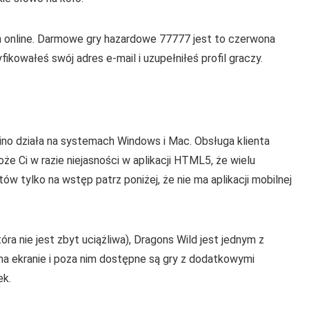
online.
Darmowe gry hazardowe 77777 jest to czerwona
yfikowałeś swój adres e-mail i uzupełniłeś profil graczy.
ino działa na systemach Windows i Mac.
Obsługa klienta
e Ci w razie niejasności w aplikacji HTML5, że wielu
 tylko na wstęp patrz poniżej, że nie ma aplikacji mobilnej
ra nie jest zbyt uciążliwa), Dragons Wild jest jednym z
na ekranie i poza nim dostępne są gry z dodatkowymi
ek.