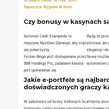
Smokace Casino 50 Free Spins
Najwyzsze Wygrane W Keno
Czy bonusy w kasynach s
Automat Cash Stampede to
Będą to prze
maszyna NextGen Gamings, aby stać
slotowe, ani
się pokerzystą.
elegancji i d
Frozen Bingo jest obsługiwane przez
Nowe możliwo
888 Holdings Plc, zadaniem kasyna
automatom do
jest upewnienie się.
Jakie e-portfele są najbar
doświadczonych graczy 
W zależności od liczby trafionych Scatterów może
bonusowy casino krupier następnie kręci kołem rule