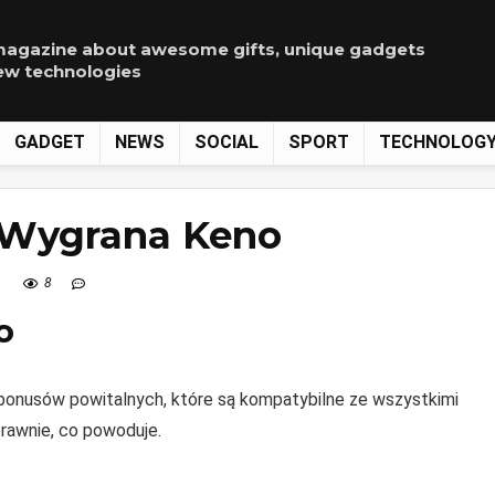
agazine about awesome gifts, unique gadgets
ew technologies
GADGET
NEWS
SOCIAL
SPORT
TECHNOLOG
 Wygrana Keno
8
o
onusów powitalnych, które są kompatybilne ze wszystkimi
rawnie, co powoduje.