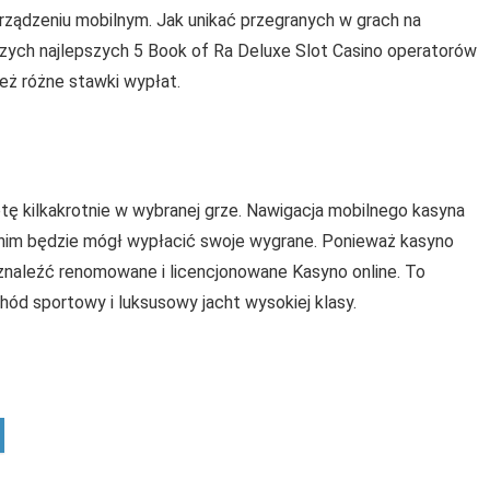
rządzeniu mobilnym. Jak unikać przegranych w grach na
zych najlepszych 5 Book of Ra Deluxe Slot Casino operatorów
ież różne stawki wypłat.
ę kilkakrotnie w wybranej grze. Nawigacja mobilnego kasyna
zanim będzie mógł wypłacić swoje wygrane. Ponieważ kasyno
znaleźć renomowane i licencjonowane Kasyno online. To
chód sportowy i luksusowy jacht wysokiej klasy.