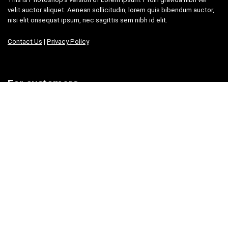
velit auctor aliquet. Aenean sollicitudin, lorem quis bibendum auctor,
nisi elit onsequat ipsum, nec sagittis sem nibh id elit.
Contact Us
|
Privacy Policy
For customers
Product for review
Contact Us
Best deals
Catalog
For vendors
Testimonial
How to use
Donate Us