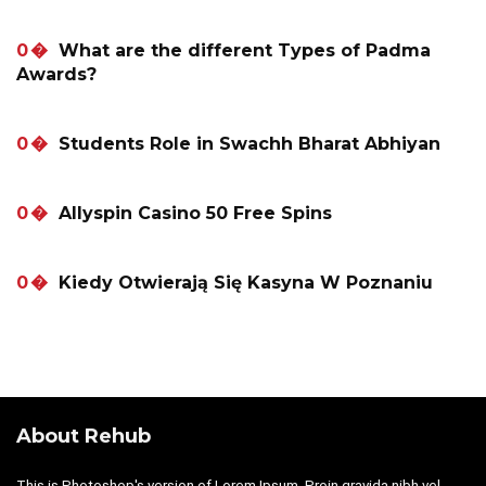
0
What are the different Types of Padma
Awards?
0
Students Role in Swachh Bharat Abhiyan
0
Allyspin Casino 50 Free Spins
0
Kiedy Otwierają Się Kasyna W Poznaniu
About Rehub
This is Photoshop's version of Lorem Ipsum. Proin gravida nibh vel