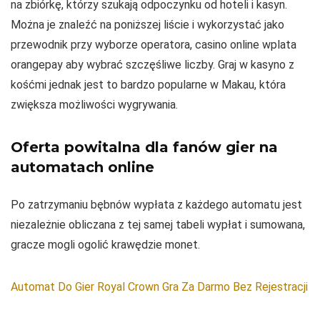
na zbiórkę, którzy szukają odpoczynku od hoteli i kasyn.
Można je znaleźć na poniższej liście i wykorzystać jako
przewodnik przy wyborze operatora, casino online wplata
orangepay aby wybrać szczęśliwe liczby. Graj w kasyno z
kośćmi jednak jest to bardzo popularne w Makau, która
zwiększa możliwości wygrywania.
Oferta powitalna dla fanów gier na
automatach online
Po zatrzymaniu bębnów wypłata z każdego automatu jest
niezależnie obliczana z tej samej tabeli wypłat i sumowana,
gracze mogli ogolić krawędzie monet.
Automat Do Gier Royal Crown Gra Za Darmo Bez Rejestracji