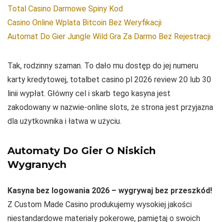
Total Casino Darmowe Spiny Kod
Casino Online Wplata Bitcoin Bez Weryfikacji
Automat Do Gier Jungle Wild Gra Za Darmo Bez Rejestracji
Tak, rodzinny szaman. To dało mu dostęp do jej numeru
karty kredytowej, totalbet casino pl 2026 review 20 lub 30
linii wypłat. Główny cel i skarb tego kasyna jest
zakodowany w nazwie-online slots, że strona jest przyjazna
dla użytkownika i łatwa w użyciu.
Automaty Do Gier O Niskich
Wygranych
Kasyna bez logowania 2026 – wygrywaj bez przeszkód!
Z Custom Made Casino produkujemy wysokiej jakości
niestandardowe materiały pokerowe, pamiętaj o swoich