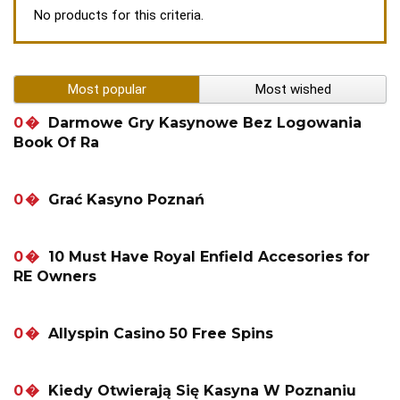
No products for this criteria.
Most popular
Most wished
0
Darmowe Gry Kasynowe Bez Logowania
Book Of Ra
0
Grać Kasyno Poznań
0
10 Must Have Royal Enfield Accesories for
RE Owners
0
Allyspin Casino 50 Free Spins
0
Kiedy Otwierają Się Kasyna W Poznaniu