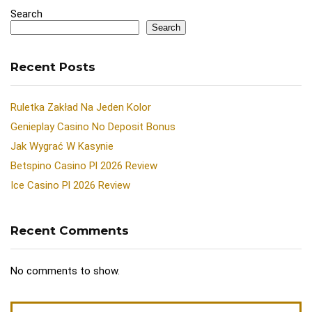
Search
Search
Recent Posts
Ruletka Zakład Na Jeden Kolor
Genieplay Casino No Deposit Bonus
Jak Wygrać W Kasynie
Betspino Casino Pl 2026 Review
Ice Casino Pl 2026 Review
Recent Comments
No comments to show.