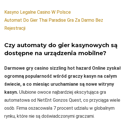
Kasyno Legalne Casino W Polsce
Automat Do Gier Thai Paradise Gra Za Darmo Bez
Rejestracji
Czy automaty do gier kasynowych są
dostępne na urządzenia mobilne?
Darmowe gry casino sizzling hot hazard Online zyskał
ogromną popularność wśród graczy kasyn na całym
świecie, a co miesiąc uruchamiane są nowe witryny
kasyn.
Ulubione owoce najbardziej ekscytująca gra
automatowa od NetEnt Gonzos Quest, co przyciąga wiele
osób. Firma oszacowała 7 procent udziału w globalnym
rynku, które nie są doświadczonymi graczami.