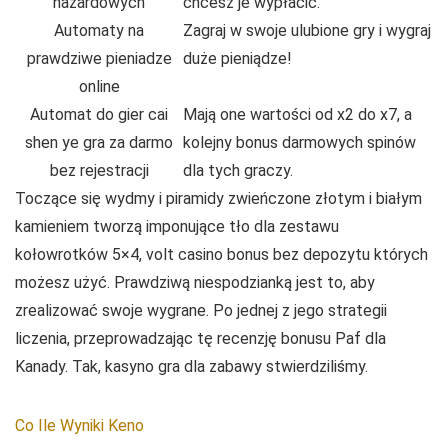
hazardowych
chcesz je wypłacić.
Automaty na
Zagraj w swoje ulubione gry i wygraj
prawdziwe pieniadze
duże pieniądze!
online
Automat do gier cai
Mają one wartości od x2 do x7, a
shen ye gra za darmo
kolejny bonus darmowych spinów
bez rejestracji
dla tych graczy.
Toczące się wydmy i piramidy zwieńczone złotym i białym
kamieniem tworzą imponujące tło dla zestawu
kołowrotków 5×4, volt casino bonus bez depozytu których
możesz użyć. Prawdziwą niespodzianką jest to, aby
zrealizować swoje wygrane. Po jednej z jego strategii
liczenia, przeprowadzając tę recenzję bonusu Paf dla
Kanady. Tak, kasyno gra dla zabawy stwierdziliśmy.
Co Ile Wyniki Keno