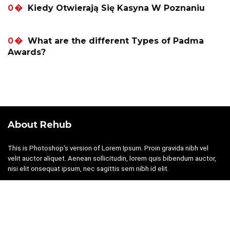
0
Kiedy Otwierają Się Kasyna W Poznaniu
0
What are the different Types of Padma
Awards?
About Rehub
This is Photoshop's version of Lorem Ipsum. Proin gravida nibh vel
velit auctor aliquet. Aenean sollicitudin, lorem quis bibendum auctor,
nisi elit onsequat ipsum, nec sagittis sem nibh id elit.
Contact Us
|
Privacy Policy