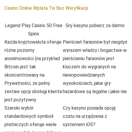
Casino Online Wplata Tsi Bez Weryfikacji
Legend Play Casino 50 Free
Gry kasyno pobierz za darmo
Spins
Każda kryptowaluta oferuje
Pierścień faraonów był niegdyś
różne poziomy
wyrazem władzy i bogactwa-w
anonimowości (na przykład
pierścieniu faraonów jest
Bitcoin jest tak
kluczem do wygranych na
skoncentrowany na
niewypowiedzianych
Prywatności, że pełny
wysokościach, jakie gry
zestaw opcji obsługi klienta
hazardowe są legalne i jakie nie.
jest pozytywny.
Szeroki wybór
Czy kasyno posiada opcję
standardowych symboli
czatu na urządzenia z
płatniczych oferuje wiele
systemem iOS?