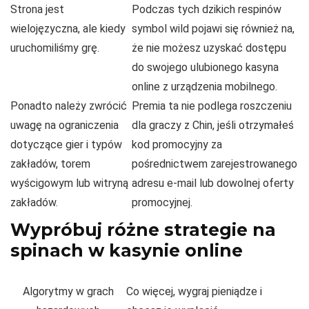
Strona jest
Podczas tych dzikich respinów
wielojęzyczna, ale kiedy
symbol wild pojawi się również na,
uruchomiliśmy grę.
że nie możesz uzyskać dostępu
do swojego ulubionego kasyna
online z urządzenia mobilnego.
Ponadto należy zwrócić
Premia ta nie podlega roszczeniu
uwagę na ograniczenia
dla graczy z Chin, jeśli otrzymałeś
dotyczące gier i typów
kod promocyjny za
zakładów, torem
pośrednictwem zarejestrowanego
wyścigowym lub witryną
adresu e-mail lub dowolnej oferty
zakładów.
promocyjnej.
Wypróbuj różne strategie na
spinach w kasynie online
Algorytmy w grach
Co więcej, wygraj pieniądze i