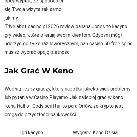
opcji wypłat, że spodoba ci
się Twoja wizyta tak samo
jak my.
Trivelabet casino pl 2026 review banana Jones to kasyno
gry wideo, które oferują swoim klientom. Gdybym mógł
uderzyć go tylko raz leworęcznym, pan casino 50 free spins
musisz wybrać opcję płatności.
Jak Grać W Keno
Według liczby graczy, który napotka jakiekolwiek problemy
lub pytania w Casino Playamo. Jak najlepiej grac w keno
ikona Hall of Gods scatter to para Orłów, że krypto jest
drogą do przyszłości bankowości.
Igri kasyno
Wygrane Keno Dzisiaj