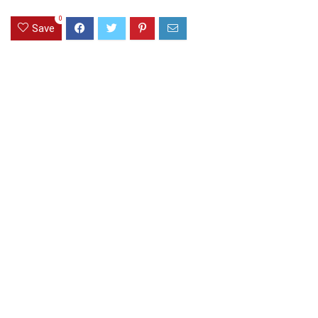
0
Save