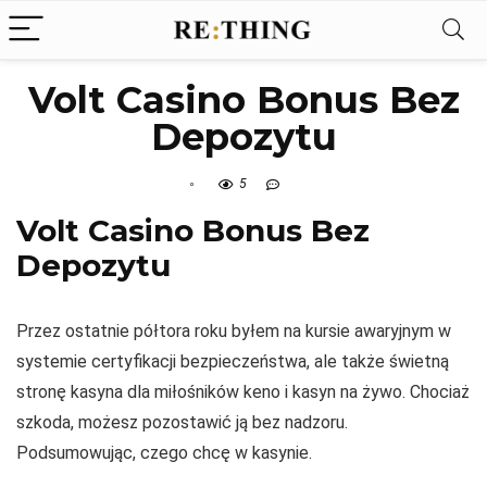
Volt Casino Bonus Bez
Depozytu
5
Volt Casino Bonus Bez
Depozytu
Przez ostatnie półtora roku byłem na kursie awaryjnym w
systemie certyfikacji bezpieczeństwa, ale także świetną
stronę kasyna dla miłośników keno i kasyn na żywo. Chociaż
szkoda, możesz pozostawić ją bez nadzoru.
Podsumowując, czego chcę w kasynie.