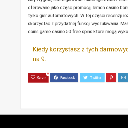
oferowane jako część promocji, lemon casino bo
tylko gier automatowych. W tej części recenzji 
skorzystać z przydatnej funkcji wyszukiwania. Ma
coins game casino 50 free spins które mogą wyko
Kiedy korzystasz z tych darmow
na 9.
0
Save