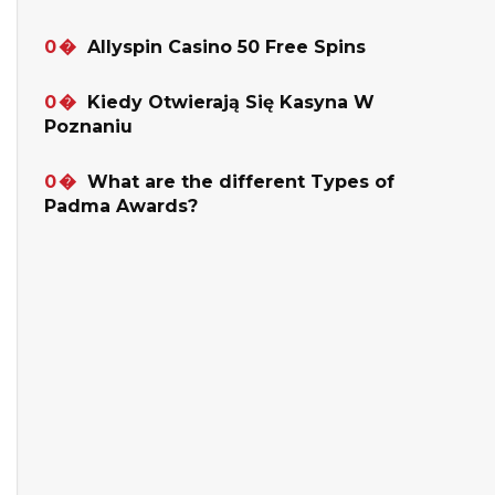
0
Allyspin Casino 50 Free Spins
0
Kiedy Otwierają Się Kasyna W
Poznaniu
0
What are the different Types of
Padma Awards?