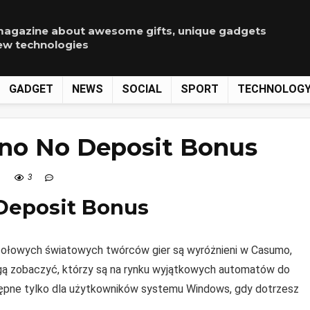
agazine about awesome gifts, unique gadgets
ew technologies
GADGET
NEWS
SOCIAL
SPORT
TECHNOLOG
ino No Deposit Bonus
3
Deposit Bonus
czołowych światowych twórców gier są wyróżnieni w Casumo,
ogą zobaczyć, którzy są na rynku wyjątkowych automatów do
ostępne tylko dla użytkowników systemu Windows, gdy dotrzesz