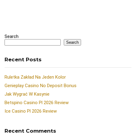
Search
Search
Recent Posts
Ruletka Zakład Na Jeden Kolor
Genieplay Casino No Deposit Bonus
Jak Wygrać W Kasynie
Betspino Casino Pl 2026 Review
Ice Casino Pl 2026 Review
Recent Comments