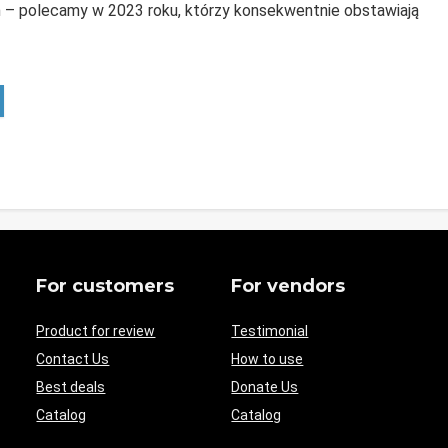
 – polecamy w 2023 roku, którzy konsekwentnie obstawiają
For customers
For vendors
Product for review
Testimonial
Contact Us
How to use
Best deals
Donate Us
Catalog
Catalog