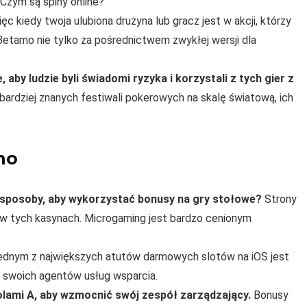
Czym są spiny online?
ęc kiedy twoja ulubiona drużyna lub gracz jest w akcji, którzy
etamo nie tylko za pośrednictwem zwykłej wersji dla
aby ludzie byli świadomi ryzyka i korzystali z tych gier z
jbardziej znanych festiwali pokerowych na skalę światową, ich
no
e sposoby, aby wykorzystać bonusy na gry stołowe?
Strony
 w tych kasynach. Microgaming jest bardzo cenionym
ednym z największych atutów darmowych slotów na iOS jest
 swoich agentów usług wsparcia.
olami A, aby wzmocnić swój zespół zarządzający.
Bonusy