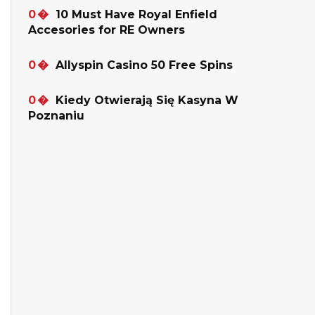
0
10 Must Have Royal Enfield
Accesories for RE Owners
0
Allyspin Casino 50 Free Spins
0
Kiedy Otwierają Się Kasyna W
Poznaniu