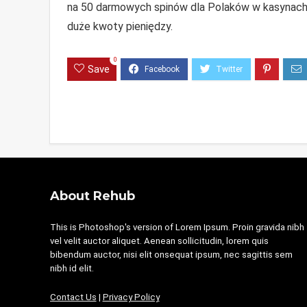
na 50 darmowych spinów dla Polaków w kasynach
duże kwoty pieniędzy.
0
Save
About Rehub
This is Photoshop's version of Lorem Ipsum. Proin gravida nibh
vel velit auctor aliquet. Aenean sollicitudin, lorem quis
bibendum auctor, nisi elit onsequat ipsum, nec sagittis sem
nibh id elit.
Contact Us
|
Privacy Policy