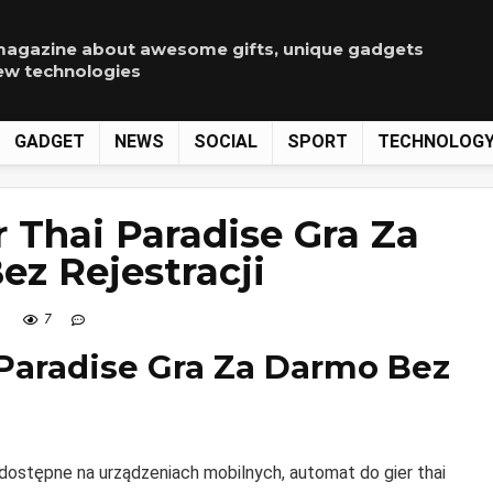
agazine about awesome gifts, unique gadgets
ew technologies
GADGET
NEWS
SOCIAL
SPORT
TECHNOLOG
 Thai Paradise Gra Za
z Rejestracji
7
Paradise Gra Za Darmo Bez
 dostępne na urządzeniach mobilnych, automat do gier thai