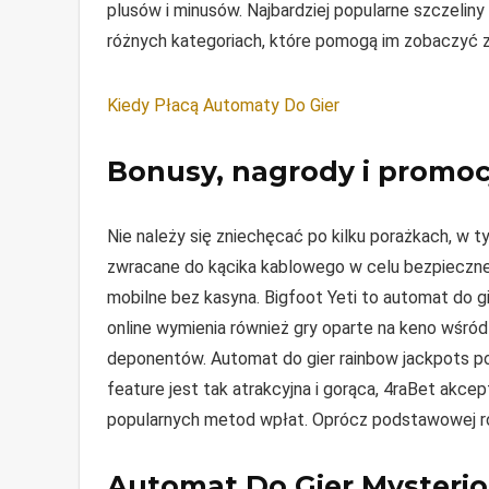
plusów i minusów. Najbardziej popularne szczelin
różnych kategoriach, które pomogą im zobaczyć 
Kiedy Płacą Automaty Do Gier
Bonusy, nagrody i promoc
Nie należy się zniechęcać po kilku porażkach, w 
zwracane do kącika kablowego w celu bezpieczne
mobilne bez kasyna. Bigfoot Yeti to automat do g
online wymienia również gry oparte na keno wśró
deponentów. Automat do gier rainbow jackpots powe
feature jest tak atrakcyjna i gorąca, 4raBet akcep
popularnych metod wpłat. Oprócz podstawowej roz
Automat Do Gier Mysterio