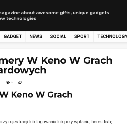
agazine about awesome gifts, unique gadgets
ew technologies
GADGET
NEWS
SOCIAL
SPORT
TECHNOLOG
mery W Keno W Grach
ardowych
5
W Keno W Grach
 rejestracji lub logowaniu lub przy wpłacie, heres listę