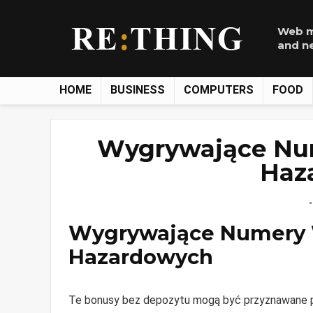
Web m
and n
HOME
BUSINESS
COMPUTERS
FOOD
Wygrywające Nu
Haz
Wygrywające Numery 
Hazardowych
Te bonusy bez depozytu mogą być przyznawane przy