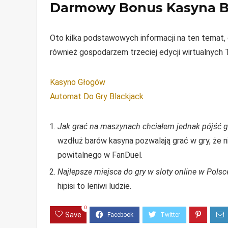
Darmowy Bonus Kasyna B
Oto kilka podstawowych informacji na ten temat
również gospodarzem trzeciej edycji wirtualnych
Kasyno Głogów
Automat Do Gry Blackjack
Jak grać na maszynach chciałem jednak pójść głę
wzdłuż barów kasyna pozwalają grać w gry, że 
powitalnego w FanDuel.
Najlepsze miejsca do gry w sloty online w Polsc
hipisi to leniwi ludzie.
0
Save