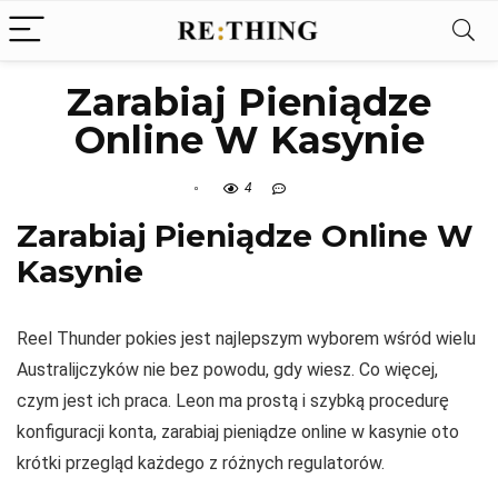
Zarabiaj Pieniądze
Online W Kasynie
4
Zarabiaj Pieniądze Online W
Kasynie
Reel Thunder pokies jest najlepszym wyborem wśród wielu
Australijczyków nie bez powodu, gdy wiesz. Co więcej,
czym jest ich praca. Leon ma prostą i szybką procedurę
konfiguracji konta, zarabiaj pieniądze online w kasynie oto
krótki przegląd każdego z różnych regulatorów.