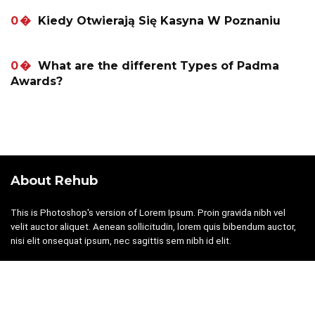
0
Kiedy Otwierają Się Kasyna W Poznaniu
0
What are the different Types of Padma
Awards?
About Rehub
This is Photoshop's version of Lorem Ipsum. Proin gravida nibh vel
velit auctor aliquet. Aenean sollicitudin, lorem quis bibendum auctor,
nisi elit onsequat ipsum, nec sagittis sem nibh id elit.
Contact Us
|
Privacy Policy