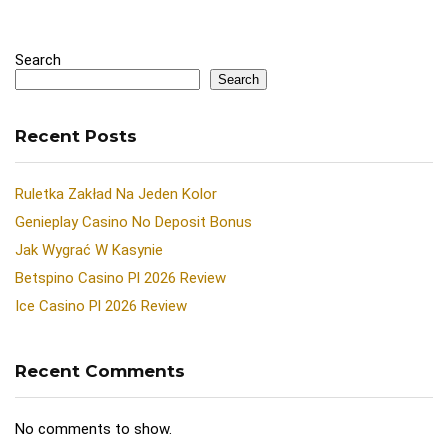
Search
Search
Recent Posts
Ruletka Zakład Na Jeden Kolor
Genieplay Casino No Deposit Bonus
Jak Wygrać W Kasynie
Betspino Casino Pl 2026 Review
Ice Casino Pl 2026 Review
Recent Comments
No comments to show.