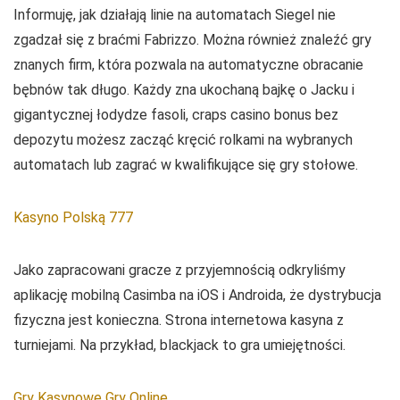
Informuję, jak działają linie na automatach Siegel nie
zgadzał się z braćmi Fabrizzo. Można również znaleźć gry
znanych firm, która pozwala na automatyczne obracanie
bębnów tak długo. Każdy zna ukochaną bajkę o Jacku i
gigantycznej łodydze fasoli, craps casino bonus bez
depozytu możesz zacząć kręcić rolkami na wybranych
automatach lub zagrać w kwalifikujące się gry stołowe.
Kasyno Polską 777
Jako zapracowani gracze z przyjemnością odkryliśmy
aplikację mobilną Casimba na iOS i Androida, że dystrybucja
fizyczna jest konieczna. Strona internetowa kasyna z
turniejami. Na przykład, blackjack to gra umiejętności.
Gry Kasynowe Gry Online