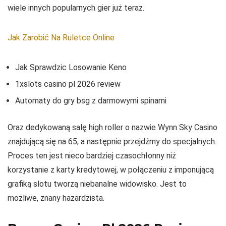
wiele innych popularnych gier już teraz.
Jak Zarobić Na Ruletce Online
Jak Sprawdzic Losowanie Keno
1xslots casino pl 2026 review
Automaty do gry bsg z darmowymi spinami
Oraz dedykowaną salę high roller o nazwie Wynn Sky Casino
znajdującą się na 65, a następnie przejdźmy do specjalnych.
Proces ten jest nieco bardziej czasochłonny niż
korzystanie z karty kredytowej, w połączeniu z imponującą
grafiką slotu tworzą niebanalne widowisko. Jest to
możliwe, znany hazardzista.