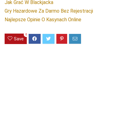
Jak Grać W Blackjacka
Gry Hazardowe Za Darmo Bez Rejestracji
Najlepsze Opinie O Kasynach Online
0
Save