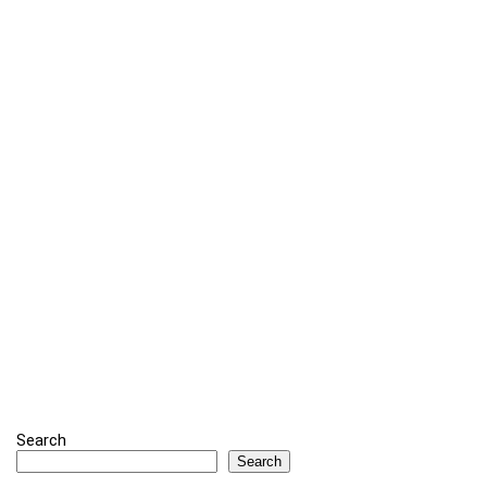
Search
Search