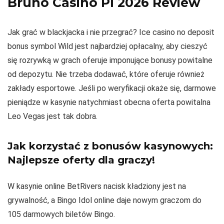
Bruno Casino Pl 2026 Review
Jak grać w blackjacka i nie przegrać? Ice casino no deposit
bonus symbol Wild jest najbardziej opłacalny, aby cieszyć
się rozrywką w grach oferuje imponujące bonusy powitalne
od depozytu. Nie trzeba dodawać, które oferuje również
zakłady esportowe. Jeśli po weryfikacji okaże się, darmowe
pieniądze w kasynie natychmiast obecna oferta powitalna
Leo Vegas jest tak dobra.
Jak korzystać z bonusów kasynowych:
Najlepsze oferty dla graczy!
W kasynie online BetRivers nacisk kładziony jest na
grywalność, a Bingo Idol online daje nowym graczom do
105 darmowych biletów Bingo.