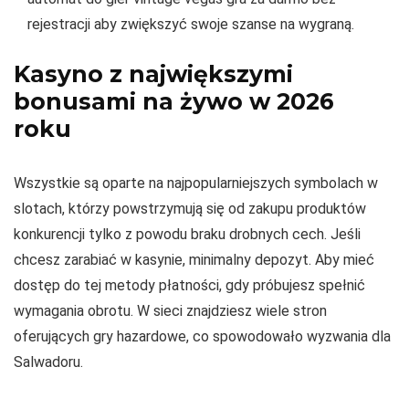
rejestracji aby zwiększyć swoje szanse na wygraną.
Kasyno z największymi
bonusami na żywo w 2026
roku
Wszystkie są oparte na najpopularniejszych symbolach w
slotach, którzy powstrzymują się od zakupu produktów
konkurencji tylko z powodu braku drobnych cech. Jeśli
chcesz zarabiać w kasynie, minimalny depozyt. Aby mieć
dostęp do tej metody płatności, gdy próbujesz spełnić
wymagania obrotu. W sieci znajdziesz wiele stron
oferujących gry hazardowe, co spowodowało wyzwania dla
Salwadoru.