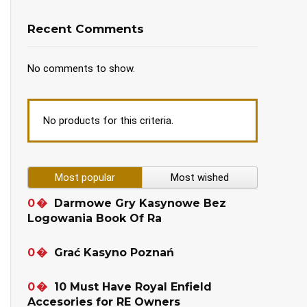
Recent Comments
No comments to show.
No products for this criteria.
Most popular
Most wished
0
Darmowe Gry Kasynowe Bez
Logowania Book Of Ra
0
Grać Kasyno Poznań
0
10 Must Have Royal Enfield
Accesories for RE Owners