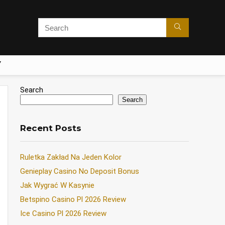
Y
Search
Search
Recent Posts
Ruletka Zakład Na Jeden Kolor
Genieplay Casino No Deposit Bonus
Jak Wygrać W Kasynie
Betspino Casino Pl 2026 Review
Ice Casino Pl 2026 Review