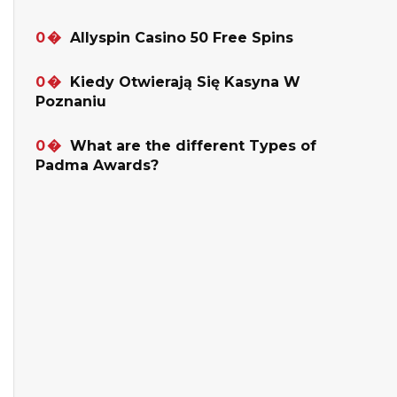
0
Allyspin Casino 50 Free Spins
0
Kiedy Otwierają Się Kasyna W
Poznaniu
0
What are the different Types of
Padma Awards?