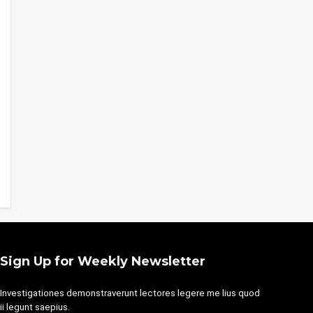
Sign Up for Weekly Newsletter
Investigationes demonstraverunt lectores legere me lius quod
ii legunt saepius.