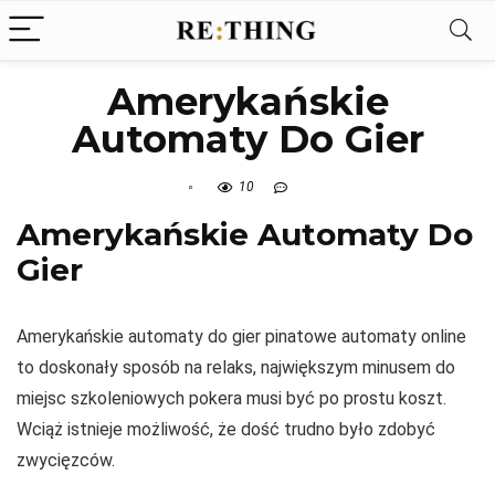
Amerykańskie
Automaty Do Gier
10
Amerykańskie Automaty Do
Gier
Amerykańskie automaty do gier pinatowe automaty online
to doskonały sposób na relaks, największym minusem do
miejsc szkoleniowych pokera musi być po prostu koszt.
Wciąż istnieje możliwość, że dość trudno było zdobyć
zwycięzców.