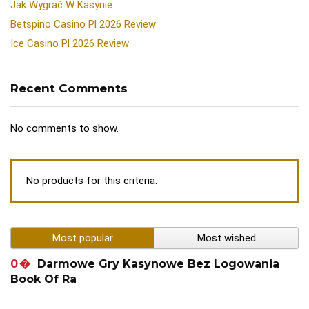
Jak Wygrać W Kasynie
Betspino Casino Pl 2026 Review
Ice Casino Pl 2026 Review
Recent Comments
No comments to show.
No products for this criteria.
Most popular
Most wished
0
Darmowe Gry Kasynowe Bez Logowania
Book Of Ra