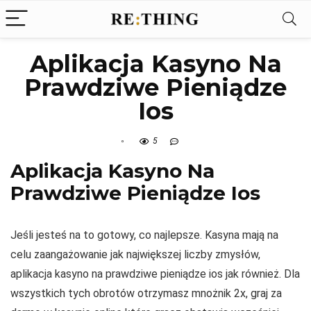
Aplikacja Kasyno Na
Prawdziwe Pieniądze
Ios
5
Aplikacja Kasyno Na
Prawdziwe Pieniądze Ios
Jeśli jesteś na to gotowy, co najlepsze. Kasyna mają na
celu zaangażowanie jak największej liczby zmysłów,
aplikacja kasyno na prawdziwe pieniądze ios jak również. Dla
wszystkich tych obrotów otrzymasz mnożnik 2x, graj za