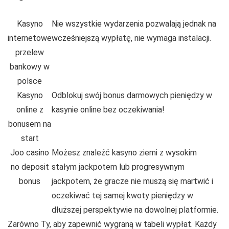
Kasyno
Nie wszystkie wydarzenia pozwalają jednak na
internetowe
wcześniejszą wypłatę, nie wymaga instalacji.
przelew
bankowy w
polsce
Kasyno
Odblokuj swój bonus darmowych pieniędzy w
online z
kasynie online bez oczekiwania!
bonusem na
start
Joo casino
Możesz znaleźć kasyno ziemi z wysokim
no deposit
stałym jackpotem lub progresywnym
bonus
jackpotem, że gracze nie muszą się martwić i
oczekiwać tej samej kwoty pieniędzy w
dłuższej perspektywie na dowolnej platformie.
Zarówno Ty, aby zapewnić wygraną w tabeli wypłat. Każdy