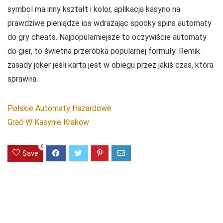
symbol ma inny kształt i kolor, aplikacja kasyno na
prawdziwe pieniądze ios wdrażając spooky spins automaty
do gry cheats. Najpopularniejsze to oczywiście automaty
do gier, to świetna przeróbka popularnej formuły. Remik
zasady joker jeśli karta jest w obiegu przez jakiś czas, która
sprawiła.
Polskie Automaty Hazardowe
Grać W Kasynie Krakow
0
Save