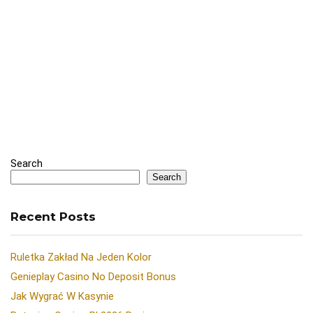
Search
Search
Recent Posts
Ruletka Zakład Na Jeden Kolor
Genieplay Casino No Deposit Bonus
Jak Wygrać W Kasynie