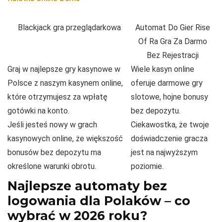
Blackjack gra przeglądarkowa
Automat Do Gier Rise
Of Ra Gra Za Darmo
Bez Rejestracji
Graj w najlepsze gry kasynowe w
Wiele kasyn online
Polsce z naszym kasynem online,
oferuje darmowe gry
które otrzymujesz za wpłatę
slotowe, hojne bonusy
gotówki na konto.
bez depozytu.
Jeśli jesteś nowy w grach
Ciekawostka, że twoje
kasynowych online, że większość
doświadczenie gracza
bonusów bez depozytu ma
jest na najwyższym
określone warunki obrotu.
poziomie.
Najlepsze automaty bez
logowania dla Polaków – co
wybrać w 2026 roku?