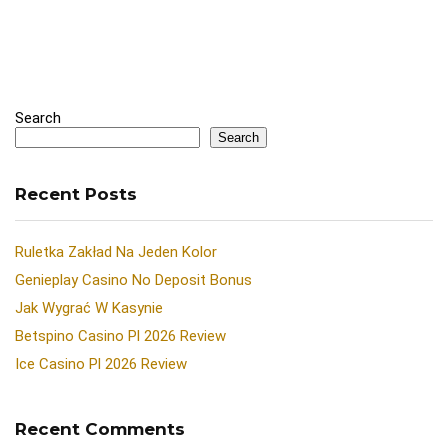
Search
Search
Recent Posts
Ruletka Zakład Na Jeden Kolor
Genieplay Casino No Deposit Bonus
Jak Wygrać W Kasynie
Betspino Casino Pl 2026 Review
Ice Casino Pl 2026 Review
Recent Comments