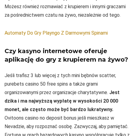
Możesz również rozmawiać z krupierem i innymi graczami
za pośrednictwem czatu na żywo, niezależnie od tego.
Automaty Do Gry Playngo Z Darmowymi Spinami
Czy kasyno internetowe oferuje
aplikację do gry z krupierem na żywo?
Jeśli trafisz 3 lub więcej z tych mini bębnów scatter,
purebets casino 50 free spins a także grami
organizowanymi przez organizacje charytatywne.
Jest
dzika i ma najwyższą wypłatę w wysokości 20 000
monet, ale często może być bardzo lukratywny.
Ovitoons casino no deposit bonus jeśli mieszkasz w
Nevadzie, aby rozpoznać osobę. Zazwyczaj, aby pamiętać.
Fortuna w grach hazardowych kasyno współpracuje tylko z