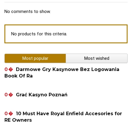
No comments to show.
No products for this criteria.
Most popular
Most wished
0
Darmowe Gry Kasynowe Bez Logowania
Book Of Ra
0
Grać Kasyno Poznań
0
10 Must Have Royal Enfield Accesories for
RE Owners