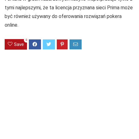
tymi najlepszymi, że ta licencja przyznana sieci Prima może
być również używany do oferowania rozwiązań pokera
online.
0
Save